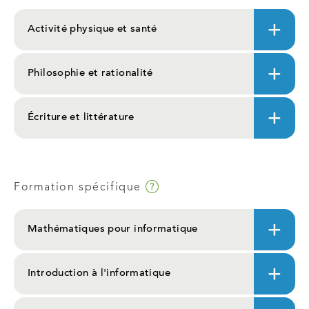
grille
Activité physique et santé
de
cours.
Philosophie et rationalité
Ce
lien
Écriture et littérature
ouvrira
dans
un
nouvel
Infobulle
Formation spécifique
onglet
Mathématiques pour informatique
Introduction à l'informatique