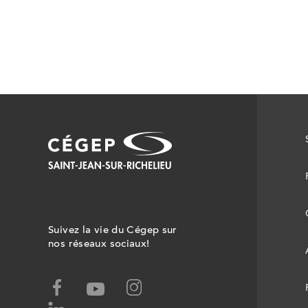
Suivez la vie du Cégep sur
nos réseaux sociaux!
facebook,
instagram,
youtube,
ce
ce