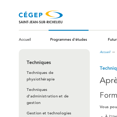
Aller
au
contenu
principal
Programmes d'études
Futur
Accueil
Accueil
Techniques
Techniq
Techniques de
Aprè
physiothérapie
Techniques
Form
d’administration et de
gestion
Vous pouv
Gestion et technologies
À l'Un