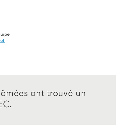
quipe
 et
lômées ont trouvé un
EC.