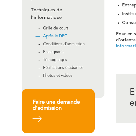
Entrep
Techniques de
Instit
l'informatique
Consul
Grille de cours
Pour en s
Après le DEC
d’orienta
Conditions d'admission
informati
Enseignants
Témoignages
Réalisations étudiantes
Photos et vidéos
E
e
Faire une demande
d'admission
En savoir plus