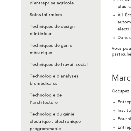
d’entreprise agricole
plus 
Soins infirmiers
À l'Éc
automa
Techniques de design
électr
d'intérieur
Dans u
Techniques de génie
Vous pou
mécanique
particuli
Techniques de travail social
Technologie d'analyses
Marc
biomédicales
Occupez u
Technologie de
Entrep
l'architecture
Instit
Technologie du génie
Fourni
électrique : électronique
Entrep
programmable