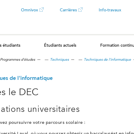
Omnivox
Carrières
Info-travaux
Ce
Ce
lien
lien
s étudiants
Étudiants actuels
Formation contin
ouvrira
ouvrira
Programmes d'études
—
Techniques
—
Techniques de l'informatique
dans
dans
un
un
ues de l'informatique
s le DEC
nouvel
nouvel
onglet
onglet
ations universitaires
ez poursuivre votre parcours scolaire :
iversité Laval, où vous pourrez obtenir un baccalauréat en inf