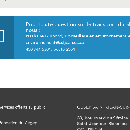
Pour toute question sur le transport dur
nous :
Nathalie Guibord, Conseillère en environnement 
environnement@cstjean.qc.ca
450 347-5301, poste 2551
Services offerts au public
CÉGEP SAINT-JEAN-SUR-
30, boulevard du Sémina
Fondation du Cégep
Saint-Jean-sur-Richelieu,
QC, J3B 5J4