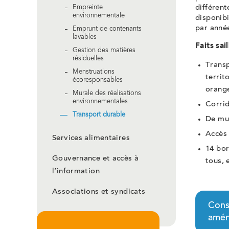
différent
Empreinte
environnementale
disponibi
par année
Emprunt de contenants
lavables
Faits sai
Gestion des matières
résiduelles
Transp
Menstruations
territ
écoresponsables
orange
Murale des réalisations
environnementales
Corrid
Transport durable
De mul
Accès 
Services alimentaires
14 bor
Gouvernance et accès à
tous, 
l’information
Associations et syndicats
Cons
amén