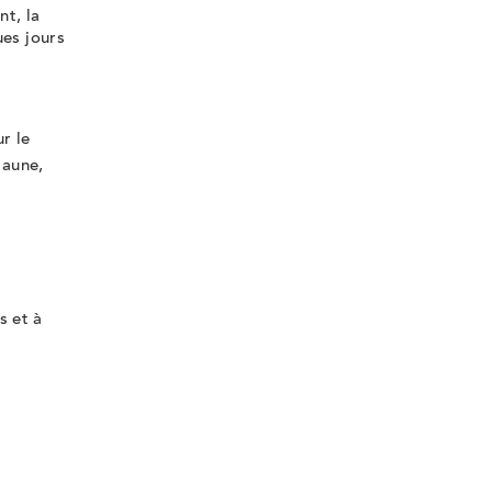
nt, la
onglet
onglet
onglet
ues jours
r le
jaune,
s et à