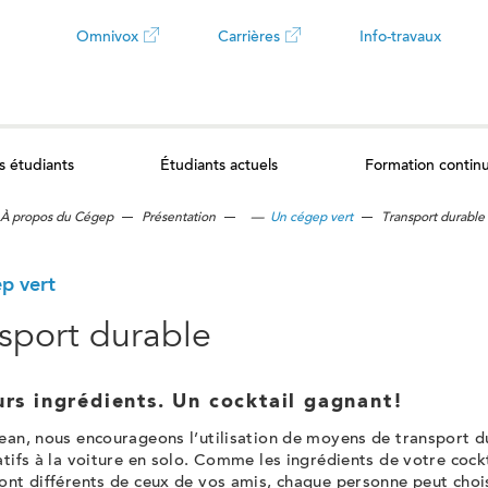
Omnivox
Carrières
Info-travaux
Ce
Ce
lien
lien
s étudiants
Étudiants actuels
Formation contin
ouvrira
ouvrira
À propos du Cégep
Présentation
—
Un cégep vert
Transport durable
dans
dans
un
un
p vert
sport durable
nouvel
nouvel
onglet
onglet
urs ingrédients. Un cocktail gagnant!
ean, nous encourageons l’utilisation de moyens de transport d
atifs à la voiture en solo. Comme les ingrédients de votre cock
ont différents de ceux de vos amis, chaque personne peut choi