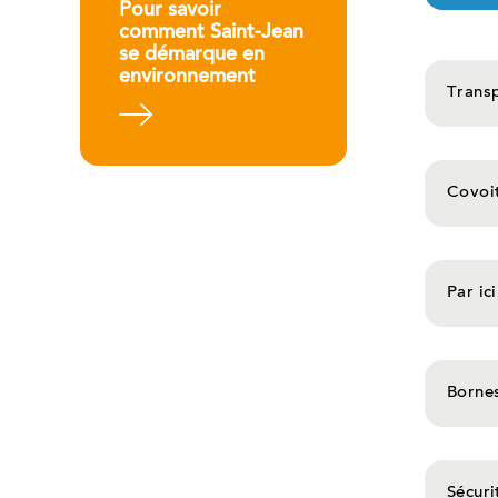
Pour savoir
comment Saint-Jean
se démarque en
environnement
Transp
En savoir plus
Covoit
Par ici
Bornes
Sécuri