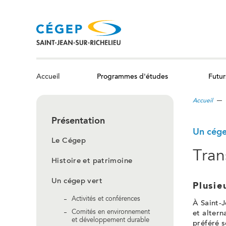
Aller
au
contenu
principal
Programmes d'études
Futur
Accueil
Accueil
Présentation
Un cége
Le Cégep
Tran
Histoire et patrimoine
Un cégep vert
Plusie
Activités et conférences
À Saint-J
Comités en environnement
et altern
et développement durable
préféré s