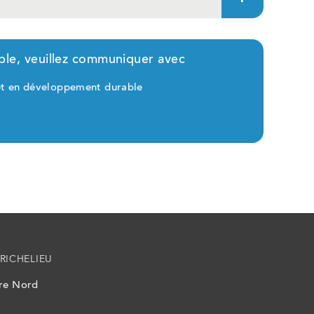
able, veuillez communiquer avec
et en développement durable
RICHELIEU
ire Nord