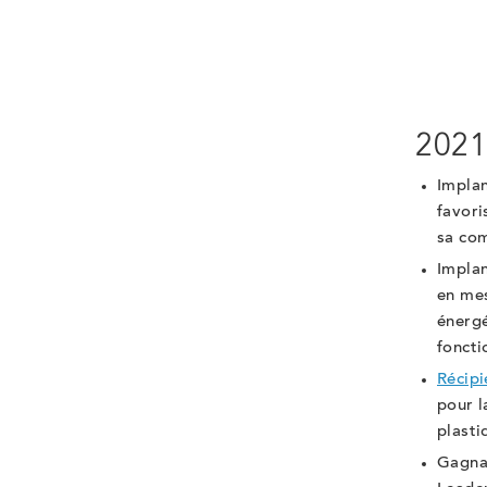
202
Implan
favori
sa co
Implan
en mes
énergé
foncti
Récip
pour l
plasti
Gagnan