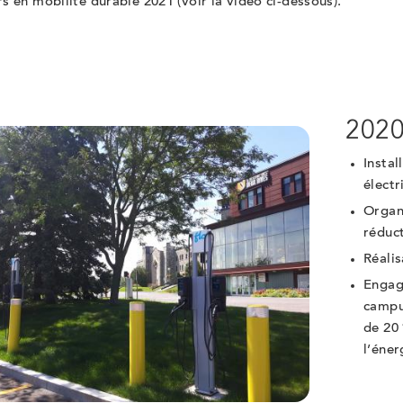
s en mobilité durable 2021 (voir la vidéo ci-dessous).
202
Instal
élect
Organ
réduc
Réali
Engage
campus
de 20 
l’éne