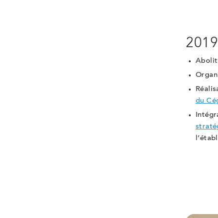
201
Abolit
Organi
Réalis
du Cé
Intégr
straté
l’étab