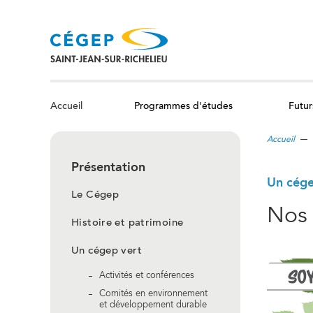
Aller
au
contenu
principal
Programmes d'études
Futur
Accueil
Accueil
Présentation
Un cége
Le Cégep
Nos 
Histoire et patrimoine
Un cégep vert
Activités et conférences
Comités en environnement
et développement durable