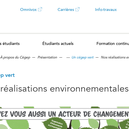
Omnivox
Carrières
Info-travaux
Ce
Ce
lien
lien
s étudiants
Étudiants actuels
Formation contin
ouvrira
ouvrira
À propos du Cégep
Présentation
—
Un cégep vert
Nos réalisations 
dans
dans
un
un
p vert
réalisations environnementales
nouvel
nouvel
onglet
onglet