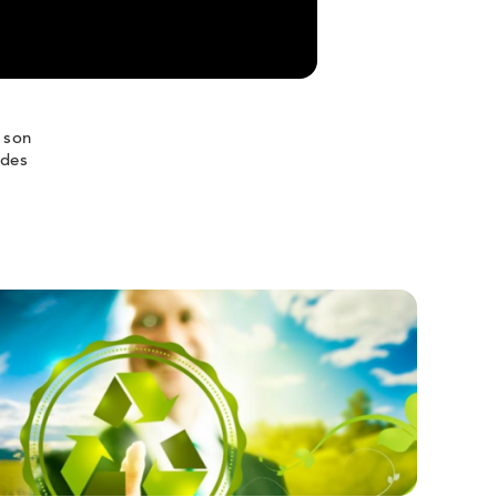
 son
 des