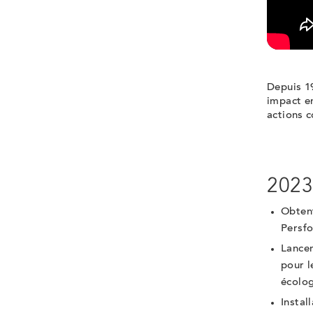
Depuis 1
impact e
actions c
202
Obtent
Persfo
Lance
pour l
écolog
Instal