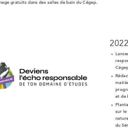
age gratuits dans des salles de bain du Cégep.
202
Lancem
respo
Cégeps
Rédact
matièr
progr
et de 
Plant
sur le
natur
du Sém