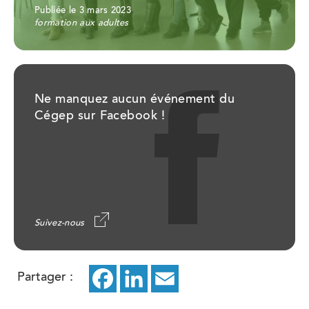
Publiée le 3 mars 2023
formation aux adultes
Ne manquez aucun événement du
Cégep sur Facebook !
Suivez-nous
Partager :
Facebook
ce
LinkedIn
ce
Email
ce
lien
lien
lien