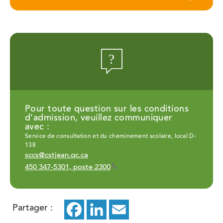
Pour toute question sur les conditions
d'admission, veuillez communiquer
avec :
Service de consultation et du cheminement scolaire, local D-
138
sccs@cstjean.qc.ca
450 347-5301, poste 2300
Partager :
Facebook
ce
LinkedIn
ce
Email
ce