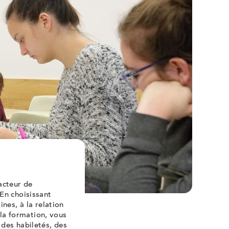
onglet
onglet
onglet
acteur de
En choisissant
nes, à la relation
 la formation, vous
des habiletés, des