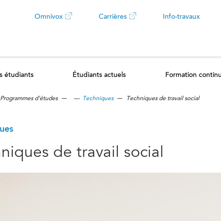
Omnivox
Carrières
Info-travaux
Ce
Ce
lien
lien
s étudiants
Étudiants actuels
Formation contin
ouvrira
ouvrira
Programmes d'études
—
Techniques
Techniques de travail social
dans
dans
un
un
ues
niques de travail social
nouvel
nouvel
onglet
onglet