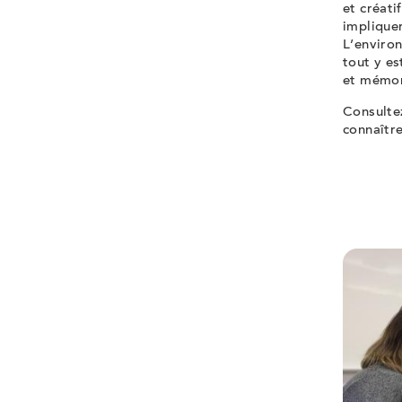
et créati
impliquer
L’environ
tout y es
et mémor
Consultez
connaîtr