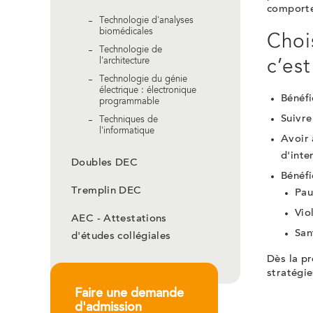
comportem
Technologie d'analyses
biomédicales
Chois
Technologie de
l'architecture
c’est
Technologie du génie
électrique : électronique
Bénéfi
programmable
Suivre
Techniques de
l'informatique
Avoir 
d'inte
Doubles DEC
Bénéfi
Tremplin DEC
Pau
Vio
AEC - Attestations
San
d'études collégiales
Dès la pr
stratégie
Faire une demande
d'admission