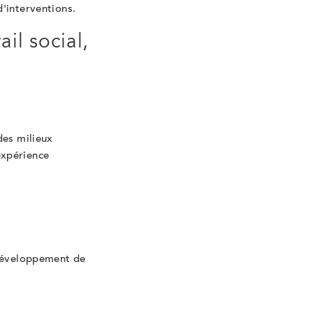
d'interventions.
il social,
des milieux
expérience
 développement de