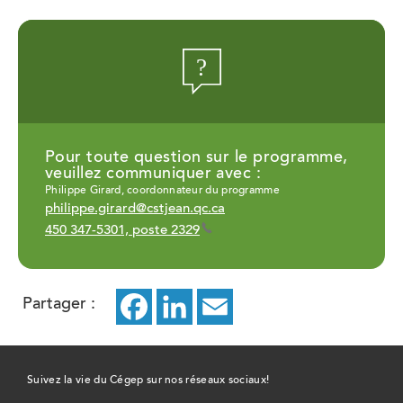
Pour toute question sur le programme,
veuillez communiquer avec :
Philippe Girard, coordonnateur du programme
philippe.girard@cstjean.qc.ca
450 347-5301, poste 2329
Partager :
Facebook
ce
LinkedIn
ce
Email
ce
lien
lien
lien
ouvrira
ouvrira
ouvrira
Suivez la vie du Cégep sur nos réseaux sociaux!