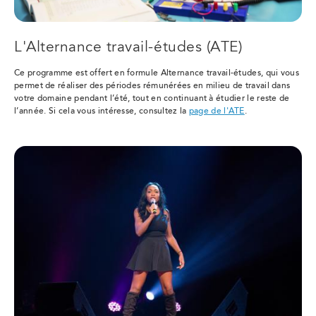
L'Alternance travail-études (ATE)
Ce programme est offert en formule Alternance travail-études, qui vous
permet de réaliser des périodes rémunérées en milieu de travail dans
votre domaine pendant l’été, tout en continuant à étudier le reste de
l’année. Si cela vous intéresse, consultez la
page de l'ATE
.