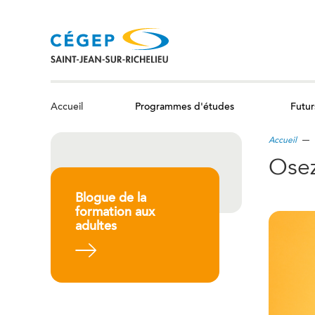
Aller
au
contenu
principal
Programmes d'études
Futur
Accueil
Accueil
Osez
Blogue de la
formation aux
adultes
En savoir plus