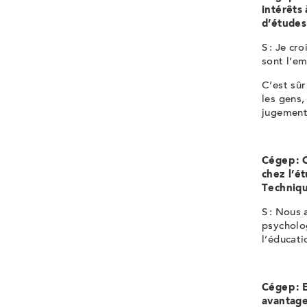
intérêts
d’étude
S : Je cr
sont l’em
C’est sûr
les gens,
jugement
Cégep : 
chez l’
ét
Techniqu
S : Nous 
psycholo
l’éducati
Cégep : 
avantage