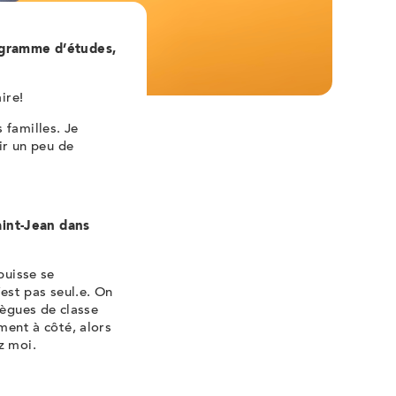
rogramme d’études,
ire!
 familles. Je
ir un peu de
aint-Jean dans
puisse se
’est pas
seul.e
. On
lègues de classe
ment à côté, alors
ez moi.