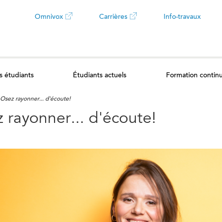
Omnivox
Carrières
Info-travaux
Ce
Ce
lien
lien
s étudiants
Étudiants actuels
Formation contin
ouvrira
ouvrira
Osez rayonner... d'écoute!
dans
dans
 rayonner... d'écoute!
un
un
nouvel
nouvel
onglet
onglet