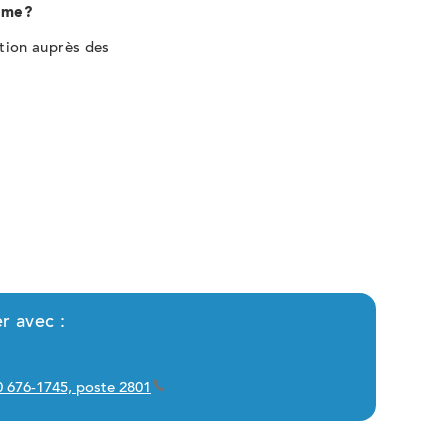
amme?
ntion auprès des
r avec :
50 676-1745, poste 2801