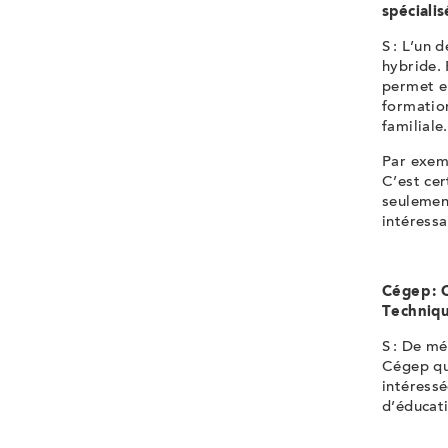
spéciali
S : L’un 
hybride. 
permet e
formation
familiale
Par exemp
C’est cer
seulement
intéress
Cégep : 
Techniqu
S : De mé
Cégep qui
intéressé
d’éducati