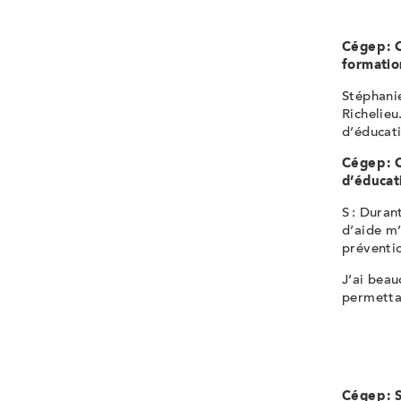
Cégep : 
formatio
Stéphanie
Richelieu
d’éducati
Cégep : 
d’éducat
S : Duran
d’aide m’
préventio
J’ai beau
permetta
Cégep : S