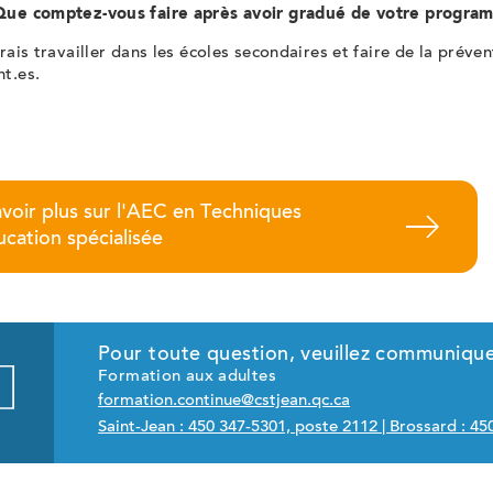
Que comptez-vous faire après avoir gradué de votre progr
erais travailler dans les écoles secondaires et faire de la préve
nt.es.
avoir plus sur l'AEC en Techniques
ucation spécialisée
Pour toute question, veuillez communique
Formation aux adultes
formation.continue@cstjean.qc.ca
Saint-Jean : 450 347-5301, poste 2112 | Brossard : 4