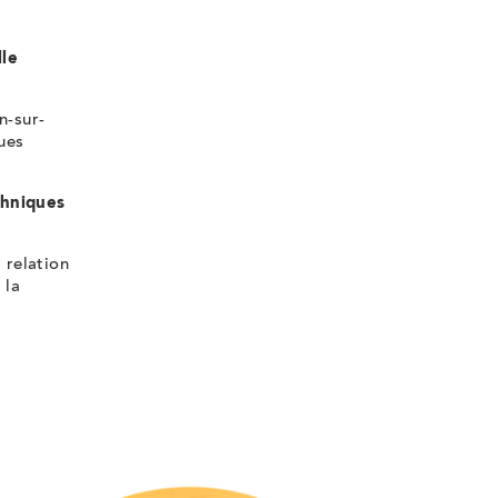
lle
n-sur-
ques
chniques
a relation
 la