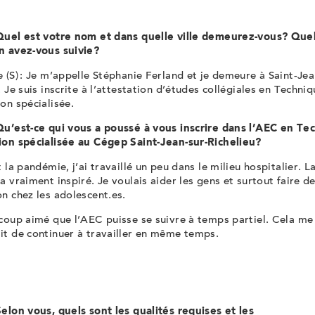
Quel est votre nom et dans quelle ville demeurez-vous? Que
n avez-vous suivie?
 (S) : Je m’appelle Stéphanie Ferland et je demeure à Saint-Jea
. Je suis inscrite à l’attestation d’études collégiales en Techni
on spécialisée.
Qu’est-ce qui vous a poussé à vous inscrire dans l’AEC en Te
ion spécialisée au Cégep Saint-Jean-sur-Richelieu?
t la pandémie, j’ai travaillé un peu dans le milieu hospitalier. L
a vraiment inspiré. Je voulais aider les gens et surtout faire de
n chez les adolescent.es.
coup aimé que l’AEC puisse se suivre à temps partiel. Cela me
it de continuer à travailler en même temps.
elon vous, quels sont les qualités requises et les