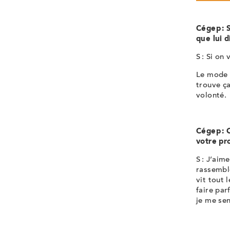
Cégep : 
que lui d
S : Si on
Le mode h
trouve ça
volonté.
Cégep : 
votre p
S : J’aim
rassembl
vit tout 
faire par
je me sen