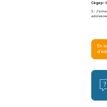
Cégep : 
S : J’aim
adolesce
En s
d'éd