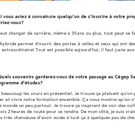
Si vous aviez à convaincre quelqu’un de s’inscrire à votre p
iriez-vous?
 veut changer de carrière, même à 35 ans ou plus, tout peut se fa
ybride permet d’ouvrir des portes à celles et ceux qui ont des
 extraordinaire! Tout est possible aujourd’hui, il faut juste avo
Quels souvenirs garderez-vous de votre passage au Cégep S
rogramme d’études?
e beaucoup les cours en présentiel. Je trouve ça plaisant qu’on 
er et vivre notre formation ensemble. Ça nous montre qu’on n
le monde un peu partout. Je trouve ça inspirant de voir des col
fois 2 heures de route pour se rendre. De mon côté, je suis vrai
s très chanceuse d’avoir accès à tout ça à quelques pas de ch