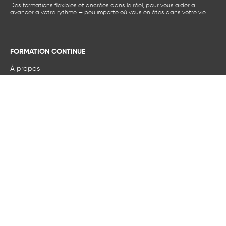
Des formations flexibles et ancrées dans le réel, pour vous aider à
avancer à votre rythme — peu importe où vous en êtes dans votre vie.
FORMATION CONTINUE
À propos
Actualités et événements
Nos formations
Francisation
Services aux entreprises
POUR PLUS D’INFORMATIONS
FAQ
Accessibilité numérique
Nous joindre