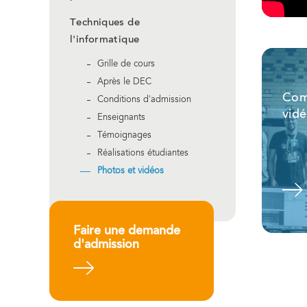
Techniques de
l'informatique
Grille de cours
Après le DEC
Com
Conditions d'admission
vidé
Enseignants
Témoignages
Réalisations étudiantes
Photos et vidéos
Voir l'album
Faire une demande
d'admission
En savoir plus