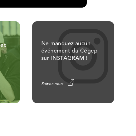
Ne manquez aucun
Sec
événement du Cégep
sur INSTAGRAM !
Suivez-nous
Ce
lien
ouvrira
dans
un
nouvel
onglet