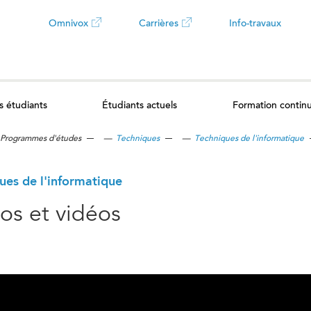
Omnivox
Carrières
Info-travaux
Ce
Ce
lien
lien
s étudiants
Étudiants actuels
Formation contin
ouvrira
ouvrira
Programmes d'études
—
Techniques
—
Techniques de l'informatique
dans
dans
un
un
ues de l'informatique
os et vidéos
nouvel
nouvel
onglet
onglet