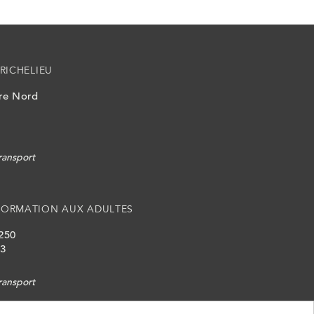
RICHELIEU
ire Nord
ransport
FORMATION AUX ADULTES
 250
L3
ransport