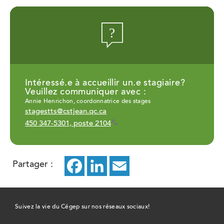
Intéressé.e à accueillir un.e stagiaire?
Veuillez communiquer avec :
Annie Henrichon, coordonnatrice des stages
stagestts@cstjean.qc.ca
450 347-5301, poste 2104
Partager :
Facebook
ce
LinkedIn
ce
Email
ce
lien
lien
lien
ouvrira
ouvrira
ouvrira
Suivez la vie du Cégep sur nos réseaux sociaux!