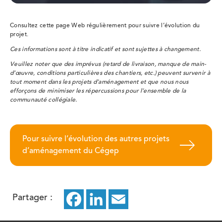
Consultez cette page Web régulièrement pour suivre l’évolution du
projet.
Ces informations sont à titre indicatif et sont sujettes à changement.
Veuillez noter que des imprévus (retard de livraison, manque de main-
d’œuvre, conditions particulières des chantiers, etc.) peuvent survenir à
tout moment dans les projets d’aménagement et que nous nous
efforçons de minimiser les répercussions pour l’ensemble de la
communauté collégiale.
Pour suivre l’évolution des autres projets
d’aménagement du Cégep
Partager :
Facebook
ce
LinkedIn
ce
Email
ce
lien
lien
lien