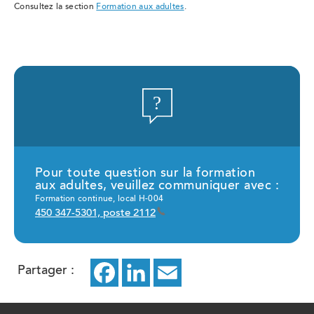
Consultez la section
Formation aux adultes
.
Pour toute question sur la formation
aux adultes, veuillez communiquer avec :
Formation continue, local H-004
450 347-5301, poste 2112
Partager :
Facebook
ce
LinkedIn
ce
Email
ce
lien
lien
lien