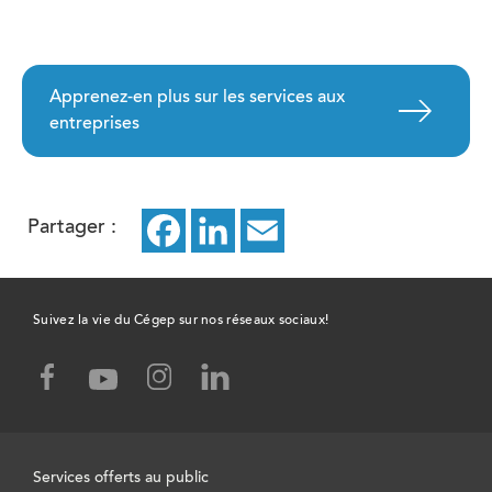
Apprenez-en plus sur les services aux
entreprises
Partager :
Facebook
ce
LinkedIn
ce
Email
ce
lien
lien
lien
ouvrira
ouvrira
ouvrira
Suivez la vie du Cégep sur nos réseaux sociaux!
dans
dans
dans
facebook,
instagram,
linked-
youtube,
un
un
un
ce
ce
in,
ce
lien
lien
ce
lien
nouvel
nouvel
nouvel
ouvrira
ouvrira
lien
ouvrira
Services offerts au public