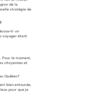
gion de la
velle stratégie de
?
découvrir un
up voyager étant
s. Pour le moment,
ses citoyennes et
 au Québec?
ent bien entourée,
mieux pour que je