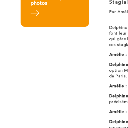
Stagia
photos
Par Amél
En savoir plus
Delphine 
font leur
qui gère 
ces stagi
Amélie :
Delphine
option M
de Paris.
Amélie :
Delphine
préciséme
Amélie :
Delphine
nouveaux 