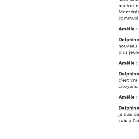
marketin
Montérég
communic
Amélie :
Delphine
nouveau p
plus jeun
Amélie :
Delphine
c’est vra
citoyens.
Amélie :
Delphine
je suis d
sois à l’