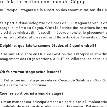
ire à la formation continue du Cégep
ie Trampol, stagiaire à la Direction des communications du C
fait partie d'une délégation de près de 280 stagiaires venus d
 stage ici même au Cégep. C’est le Service des relations inter
le suivi administratif, l’accueil, l’hébergement et le placement
aires, en collaboration avec les différents départements du Cé
 Delphine, que fais-tu comme études et à quel endroit?
 :
Je suis étudiante en DUT de Gestion des Entreprises et Admi
anagement des Organisations, à l’IUT de Villetaneuse dans le 
 Où fais-tu ton stage actuellement?
 :
J’effectue mon stage au sein du Cégep de Saint-Jean-Sur-Rich
nt à la formation continue.
 Quelles sont tes missions de stage?
 :
Mon mandat est principalement de participer à l’implantati
logiciels de gestion de projet au sein du service. J’ai égalemen