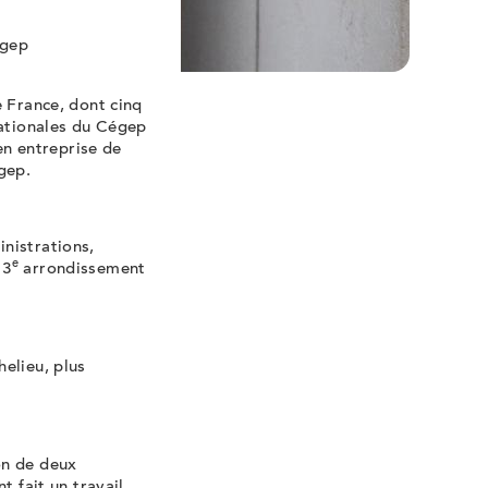
égep
e France, dont cinq
nationales du Cégep
 en entreprise de
gep.
nistrations,
e
13
arrondissement
elieu, plus
on de deux
t fait un travail