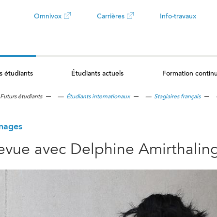
Omnivox
Carrières
Info-travaux
Ce
Ce
lien
lien
s étudiants
Étudiants actuels
Formation contin
ouvrira
ouvrira
Futurs étudiants
—
Étudiants internationaux
—
Stagiaires français
dans
dans
un
un
nages
evue avec Delphine Amirthali
nouvel
nouvel
onglet
onglet