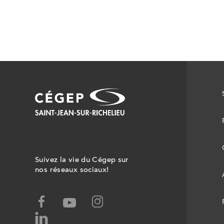
Suivez la vie du Cégep sur
nos réseaux sociaux!
facebook,
instagram,
youtube,
ce
ce
ce
linked-