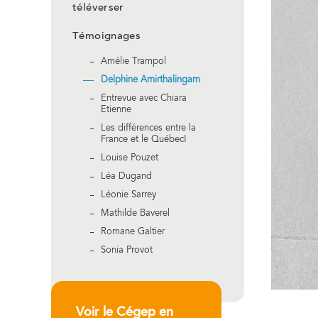
téléverser
Témoignages
Amélie Trampol
Delphine Amirthalingam
Entrevue avec Chiara
Etienne
Les différences entre la
France et le Québec!
Louise Pouzet
Léa Dugand
Léonie Sarrey
Mathilde Baverel
Romane Galtier
Sonia Provot
Voir le Cégep en