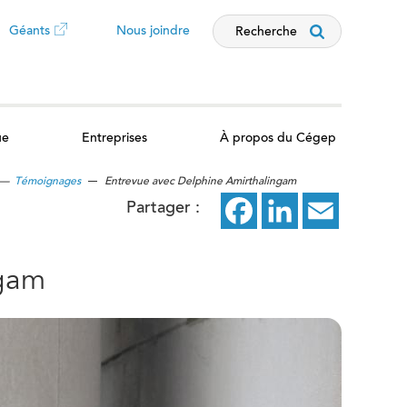
Géants
Nous joindre
Recherche
Ce
lien
ue
Entreprises
À propos du Cégep
ouvrira
—
Témoignages
Entrevue avec Delphine Amirthalingam
dans
Partager :
Facebook
ce
LinkedIn
ce
Email
ce
un
lien
lien
lien
ngam
nouvel
ouvrira
ouvrira
ouvrira
dans
dans
dans
onglet
un
un
un
nouvel
nouvel
nouvel