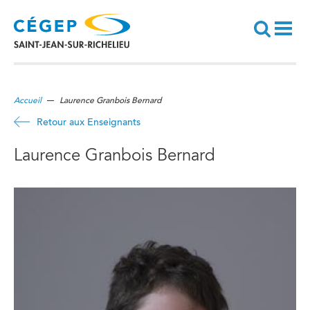
Aller
au
contenu
principal
Recherche
Accueil
Laurence Granbois Bernard
Retour aux Enseignants
Laurence Granbois Bernard