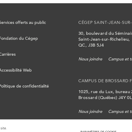
Services offerts au public
CÉGEP SAINT-JEAN-SUR-
30, boulevard du Sémina
Fondation du Cégep
Saint-Jean-sur-Richelieu,
QC, J3B 5J4
Carrières
Nous joindre
Campus et t
Accessibilité Web
CAMPUS DE BROSSARD 
Politique de confidentialité
1025, rue du Lux, bureau
Brossard (Québec) J4Y 0
Nous joindre
Campus et t
site.