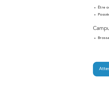
Être 
Possé
Campu
Bross
Attes