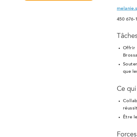
melanie.
450 676-
Tâches
Offrir
Bross
Souten
que le
Ce qui
Collab
réussi
Être l
Forces