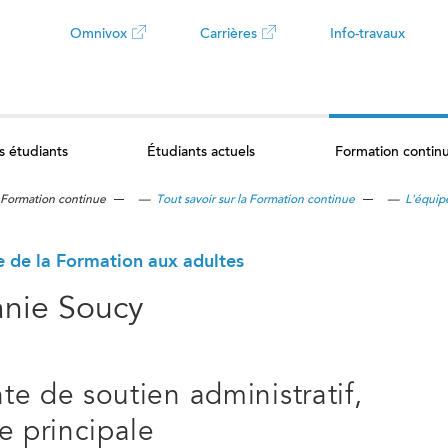
Omnivox
Carrières
Info-travaux
Ce
Ce
lien
lien
s étudiants
Étudiants actuels
Formation contin
ouvrira
ouvrira
Formation continue
—
Tout savoir sur la Formation continue
—
L'équip
dans
dans
un
un
e de la Formation aux adultes
nie Soucy
nouvel
nouvel
onglet
onglet
te de soutien administratif,
se principale