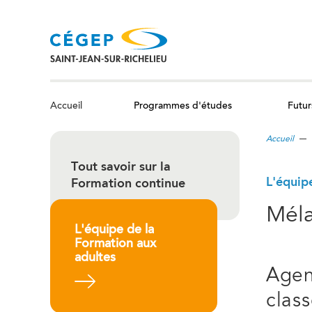
Aller
au
contenu
principal
Programmes d'études
Futur
Accueil
Accueil
Tout savoir sur la
L'équip
Formation continue
Méla
L'équipe de la
Formation aux
adultes
Agen
En savoir plus
clas