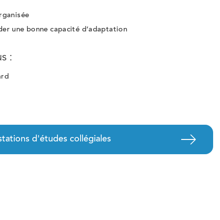
organisée
der une bonne capacité d’adaptation
s :
ard
tations d'études collégiales