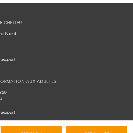
RICHELIEU
ire Nord
ransport
FORMATION AUX ADULTES
 250
L3
ransport