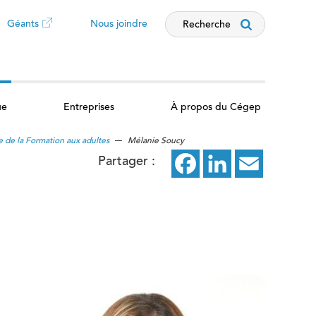
Géants
Nous joindre
Recherche
Ce
lien
ue
Entreprises
À propos du Cégep
ouvrira
e de la Formation aux adultes
Mélanie Soucy
dans
Partager :
Facebook
ce
LinkedIn
ce
Email
ce
un
lien
lien
lien
nouvel
ouvrira
ouvrira
ouvrira
dans
dans
dans
onglet
un
un
un
nouvel
nouvel
nouvel