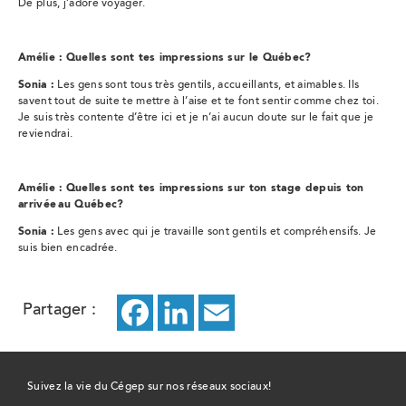
De plus, j’adore voyager.
Amélie :
Quelles sont tes impressions sur le Québec?
Sonia :
Les gens sont tous très gentils, accueillants, et aimables. Ils
savent tout de suite te mettre à l’aise et te font sentir comme chez toi.
Je suis très contente d’être ici et je n’ai aucun doute sur le fait que je
reviendrai.
Amélie :
Quelles sont tes impressions sur ton stage depuis ton
arrivée au Québec?
Sonia :
Les gens avec qui je travaille sont gentils et compréhensifs. Je
suis bien encadrée.
Partager :
Facebook
ce
LinkedIn
ce
Email
ce
lien
lien
lien
ouvrira
ouvrira
ouvrira
Suivez la vie du Cégep sur nos réseaux sociaux!