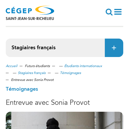
Aller
au
contenu
principal
Recherche
Stagiaires français
Accueil
Futurs étudiants
—
Étudiants internationaux
—
Stagiaires français
—
Témoignages
Entrevue avec Sonia Provot
Témoignages
Entrevue avec Sonia Provot