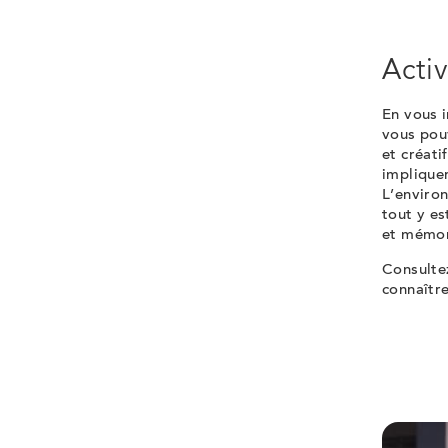
Activ
En vous i
vous pouv
et créati
impliquer
L’environ
tout y es
et mémor
Consultez
connaîtr