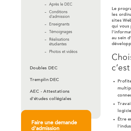
Après le DEC
Le progr
Conditions
les ordin
d'admission
sites We
Enseignants
qui vous 
l'informa
Témoignages
au sein d
Réalisations
développ
étudiantes
Photos et vidéos
Choi
c’est
Doubles DEC
Tremplin DEC
Profit
multip
AEC - Attestations
connect
d'études collégiales
Travai
logici
Être e
Faire une demande
l'indus
d'admission