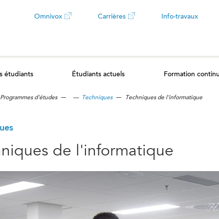
Omnivox
Carrières
Info-travaux
Ce
Ce
lien
lien
s étudiants
Étudiants actuels
Formation contin
ouvrira
ouvrira
Programmes d'études
—
Techniques
Techniques de l'informatique
dans
dans
un
un
ues
niques de l'informatique
nouvel
nouvel
onglet
onglet