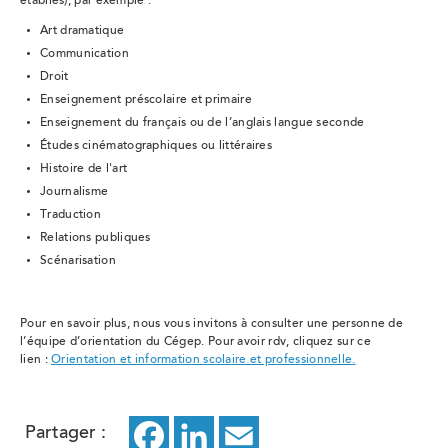
établies), par exemple :
Art dramatique
Communication
Droit
Enseignement préscolaire et primaire
Enseignement du français ou de l’anglais langue seconde
Études cinématographiques ou littéraires
Histoire de l'art
Journalisme
Traduction
Relations publiques
Scénarisation
Pour en savoir plus, nous vous invitons à consulter une personne de
l’équipe d’orientation du Cégep. Pour avoir rdv, cliquez sur ce
lien :
Orientation et information scolaire et professionnelle.
Partager :
Facebook
ce
LinkedIn
ce
Email
ce