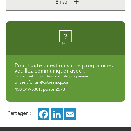
En voir
Afficher
plus
Pour toute question sur le programme,
veuillez communiquer avec :
Olivier Fortin, coordonnateur du programme
olivier.fortin@cstjean.qc.ca
450 347-5301, poste 2578
Partager :
Facebook
ce
LinkedIn
ce
Email
ce
lien
lien
lien