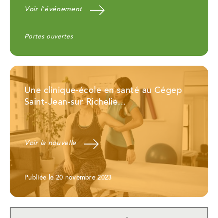
Voir l'événement
Cathégories
Portes ouvertes
:
Une clinique-école en santé au Cégep
Saint-Jean-sur Richelie...
Voir la nouvelle
Publiée le 20 novembre 2023