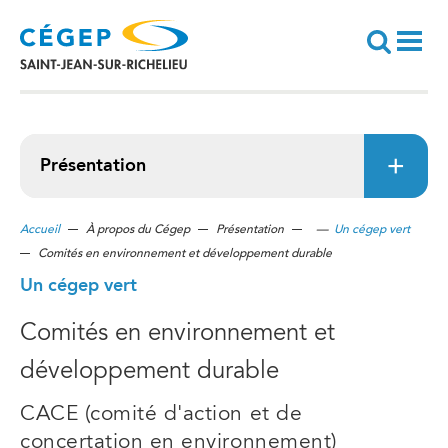
Aller
au
contenu
principal
Recherche
Présentation
Accueil
À propos du Cégep
Présentation
—
Un cégep vert
Comités en environnement et développement durable
Un cégep vert
Comités en environnement et
développement durable
CACE (comité d'action et de
concertation en environnement)