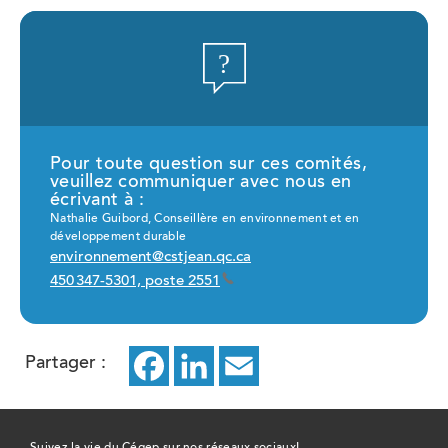
Pour toute question sur ces comités,
veuillez communiquer avec nous en
écrivant à :
Nathalie Guibord, Conseillère en environnement et en
développement durable
environnement@cstjean.qc.ca
450 347-5301, poste 2551
Partager :
Facebook
ce
LinkedIn
ce
Email
ce
lien
lien
lien
ouvrira
ouvrira
ouvrira