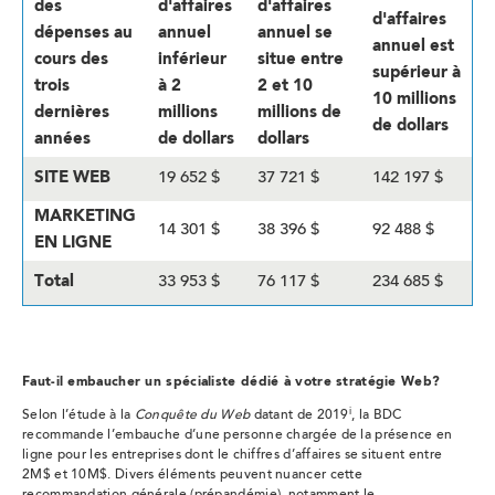
des
d'affaires
d'affaires
d'affaires
dépenses au
annuel
annuel se
annuel est
cours des
inférieur
situe entre
supérieur à
trois
à 2
2 et 10
10 millions
dernières
millions
millions de
de dollars
années
de dollars
dollars
SITE WEB
19 652 $
37 721 $
142 197 $
MARKETING
14 301 $
38 396 $
92 488 $
EN LIGNE
Total
33 953 $
76 117 $
234 685 $
Faut-il embaucher un spécialiste dédié à votre stratégie Web?
i
Selon l’étude à la
Conquête du Web
datant de 2019
, la BDC
recommande l’embauche d’une personne chargée de la présence en
ligne pour les entreprises dont le chiffres d’affaires se situent entre
2M$ et 10M$. Divers éléments peuvent nuancer cette