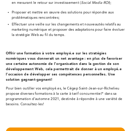
en mesurant le retour sur investissement (
Social Media ROI
);
Proposer et mettre en œuvre des solutions pour répondre aux
problématiques rencontrées;
Effectuer une veille sur les changements et nouveautés relatifs au
marketing numérique et proposer des adaptations pour faire évoluer
la stratégie Web au fil du temps.
Offrir une formation à votre employé.e sur les stratégies
numériques vous donnerait un net avantage : en plus de favoriser
une certaine autonomie de l’organisation dans la gestion de son
développement Web, cela permettrait de donner à un employé.e
l’occasion de développer ses compétences personnelles. Une
solution gagnant-gagnant!
Pour bien outiller vos employé.es, le Cégep Saint-Jean-sur-Richelieu
propose diverses formations à la carte à tarif concurrentiel
*
dans sa
programmation d’automne 2021, destinée à répondre à une variété de
besoins.
Consultez-les!