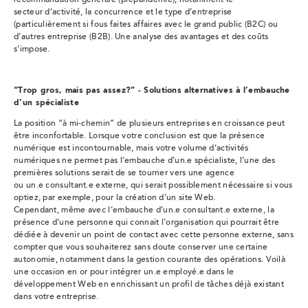
recommandation générale (prépandémie), notamment le
secteur d’activité, la concurrence et le type d’entreprise
(particulièrement si fous faites affaires avec le grand public (B2C) ou
d’autres entreprise (B2B). Une analyse des avantages et des coûts
s’impose.
“Trop gros, mais pas assez?” - Solutions alternatives à l’embauche
d’un spécialiste
La position “à mi-chemin” de plusieurs entreprises en croissance peut
être inconfortable. Lorsque votre conclusion est que la présence
numérique est incontournable, mais votre volume d’activités
numériques ne permet pas l’embauche d’un.e spécialiste, l’une des
premières solutions serait de se tourner vers une agence
ou un.e consultant.e externe, qui serait possiblement nécessaire si vous
optiez, par exemple, pour la création d’un site Web.
Cependant, même avec l’embauche d’un.e consultant.e externe, la
présence d’une personne qui connait l’organisation qui pourrait être
dédiée à devenir un point de contact avec cette personne externe, sans
compter que vous souhaiterez sans doute conserver une certaine
autonomie, notamment dans la gestion courante des opérations. Voilà
une occasion en or pour intégrer un.e employé.e dans le
développement Web en enrichissant un profil de tâches déjà existant
dans votre entreprise.