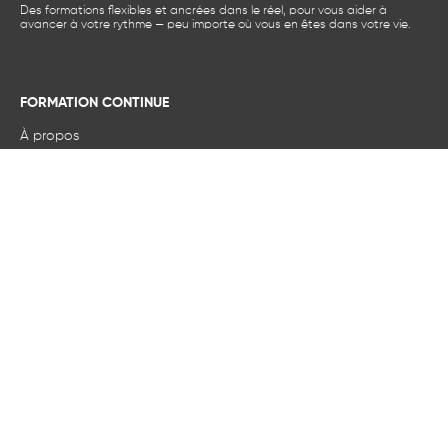
Des formations flexibles et ancrées dans le réel, pour vous aider à
avancer à votre rythme — peu importe où vous en êtes dans votre vie.
FORMATION CONTINUE
À propos
Actualités et événements
Nos formations
Francisation
Services aux entreprises
POUR PLUS D’INFORMATIONS
FAQ
Accessibilité numérique
Nous joindre