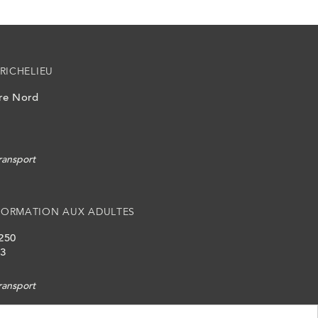
RICHELIEU
ire Nord
ransport
FORMATION AUX ADULTES
 250
L3
ransport