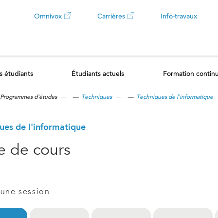
Omnivox
Carrières
Info-travaux
Ce
Ce
lien
lien
s étudiants
Étudiants actuels
Formation contin
ouvrira
ouvrira
Programmes d'études
—
Techniques
—
Techniques de l'informatique
dans
dans
un
un
ues de l'informatique
le de cours
nouvel
nouvel
onglet
onglet
 une session