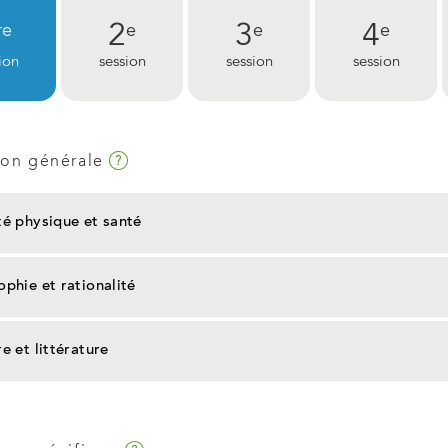
2
3
4
re
e
e
e
ion
session
session
session
Infobulle
ion générale
té physique et santé
ophie et rationalité
re et littérature