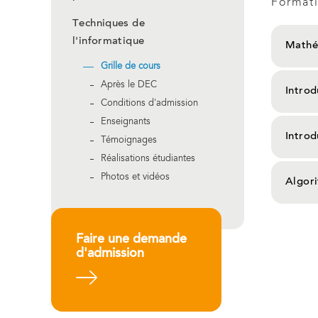
Formati
Techniques de
l'informatique
Mathé
Grille de cours
Après le DEC
Introd
Conditions d'admission
Enseignants
Intro
Témoignages
Réalisations étudiantes
Photos et vidéos
Algor
Faire une demande
d'admission
En savoir plus