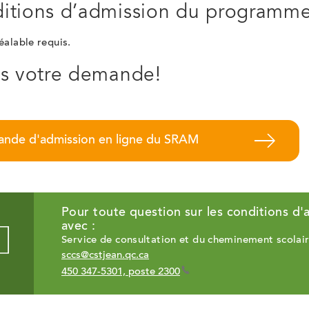
itions d’admission du programm
alable requis.
es votre demande!
nde d'admission en ligne du SRAM
Pour toute question sur les conditions d
avec :
Service de consultation et du cheminement scolair
sccs@cstjean.qc.ca
450 347-5301, poste 2300