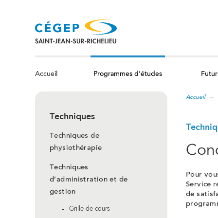
Aller
au
contenu
principal
Programmes d'études
Futur
Accueil
Accueil
Techniques
Techniq
Techniques de
Cond
physiothérapie
Techniques
Pour vou
d’administration et de
Service 
gestion
de satisf
programm
Grille de cours