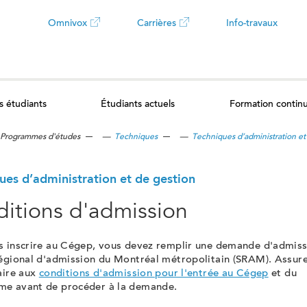
Omnivox
Carrières
Info-travaux
Ce
Ce
lien
lien
s étudiants
Étudiants actuels
Formation contin
ouvrira
ouvrira
Programmes d'études
—
Techniques
—
Techniques d’administration et
dans
dans
un
un
ues d’administration et de gestion
itions d'admission
nouvel
nouvel
s inscrire au Cégep, vous devez remplir une demande d'admiss
onglet
onglet
régional d'admission du Montréal métropolitain (SRAM). Assur
aire aux
conditions d'admission pour l'entrée au Cégep
et du
e avant de procéder à la demande.