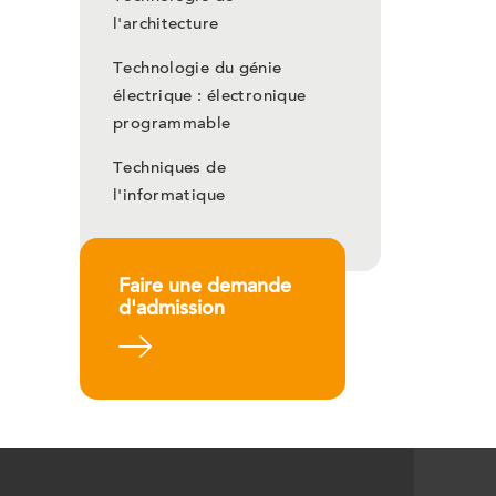
l'architecture
Technologie du génie
électrique : électronique
programmable
Techniques de
l'informatique
Faire une demande
d'admission
En savoir plus