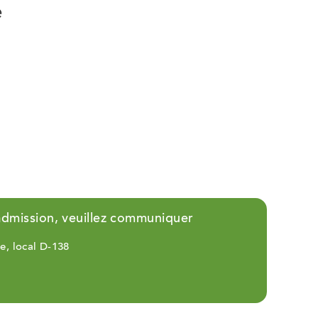
e
onglet
onglet
onglet
'admission, veuillez communiquer
e, local D-138