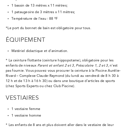
1
bassin de 13
mètres x 11
mètres;
1
pataugeoire de 3
mètres x 11
mètres;
o
Température de l’eau
: 88
F
*Le port du bonnet de bain est obligatoire pour tous.
ÉQUIPEMENT
Matériel didactique et d’animation.
*
La ceinture flottante (ceinture hippopotame), obligatoire pour les
enfants de niveaux
P
arent et enfant 2 et 3, Préscolaire 1, 2 et 3
, n’est
pas fournie. Vous pouvez vous procurer la ceinture à la
Piscine Aurélie-
Rivard –
Complexe Claude-Raymond (du lundi au vendredi de 8
h
30 à
12
h et de 13
h à 16
h
30) ou dans une boutique d’articles de sports
(chez Sports Experts ou chez Club Piscine).
VESTIAIRES
1
vestiaire femme
1
vestiaire homme
* Les enfants de 8
ans et plus doivent aller dans le vestiaire de leur