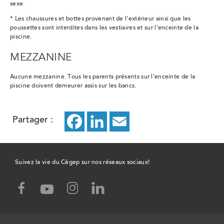
sexe.
* L
es
chaussures et bottes provenant de l'extérieur ainsi que les
poussettes sont interdites dans les vestiaires et sur l’enceinte de la
piscine.
MEZZANINE
Aucune mezzanine. Tous les parents présents sur l’enceinte de la
piscine doivent demeurer assis sur les bancs.
Partager :
Facebook
ce
LinkedIn
ce
Email
ce
lien
lien
lien
ouvrira
ouvrira
ouvrira
Suivez la vie du Cégep sur nos réseaux sociaux!
dans
dans
dans
facebook,
instagram,
linked-
youtube,
un
un
un
ce
ce
in,
ce
lien
lien
ce
lien
nouvel
nouvel
nouvel