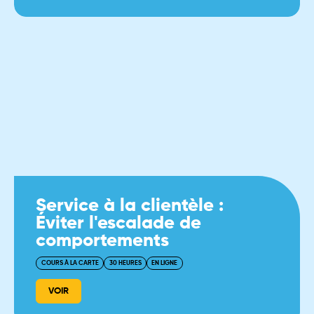
Service à la clientèle :
Éviter l'escalade de
comportements
COURS À LA CARTE
30 HEURES
EN LIGNE
VOIR