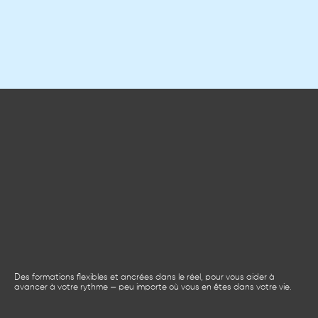
Des formations flexibles et ancrées dans le réel, pour vous aider à
avancer à votre rythme — peu importe où vous en êtes dans votre vie.