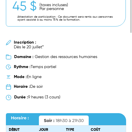
45 $
(taxes incluses)
Par personne
Attestation de participation : Ce document sera remis aux personnes
ayant assisté à au moins 75 % de la formation.
Inscription :
Dès le 20 juillet*
Domaine :
Gestion des ressources humaines
Rythme :
Temps partiel
Mode :
En ligne
Horaire :
De soir
Durée :
9 heures (3 cours)
Horaire :
Soir :
18h30 à 21h30
DÉBUT
JOUR
TYPE
COÛT