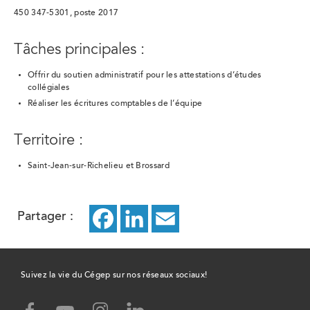
450 347-5301, poste 2017
Tâches principales :
Offrir du soutien administratif pour les attestations d’études
collégiales
Réaliser les écritures comptables de l’équipe
Territoire :
Saint-Jean-sur-Richelieu et Brossard
Partager :
Facebook
ce
LinkedIn
ce
Email
ce
lien
lien
lien
ouvrira
ouvrira
ouvrira
Suivez la vie du Cégep sur nos réseaux sociaux!
dans
dans
dans