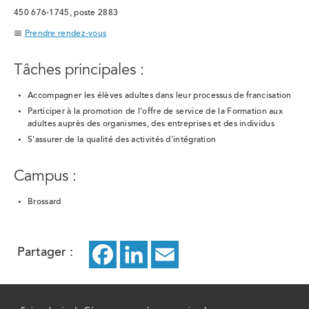
450 676-1745, poste 2883
📅
Prendre rendez-vous
Tâches principales :
Accompagner les élèves adultes dans leur processus de francisation
Participer à la promotion de l’offre de service de la Formation aux
adultes auprès des organismes, des entreprises et des individus
S'assurer de la qualité des activités d'intégration
Campus :
Brossard
Partager :
Facebook
ce
LinkedIn
ce
Email
ce
lien
lien
lien