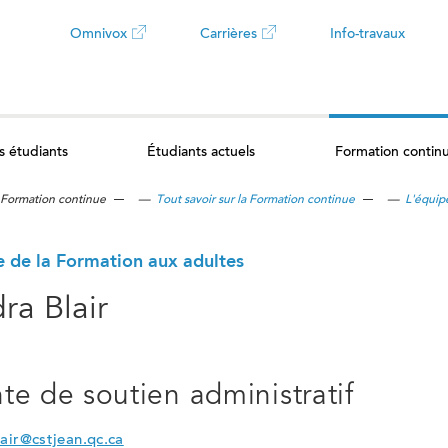
Omnivox
Carrières
Info-travaux
Ce
Ce
lien
lien
s étudiants
Étudiants actuels
Formation contin
ouvrira
ouvrira
Formation continue
—
Tout savoir sur la Formation continue
—
L'équip
dans
dans
un
un
e de la Formation aux adultes
ra Blair
nouvel
nouvel
onglet
onglet
te de soutien administratif
air@cstjean.qc.ca