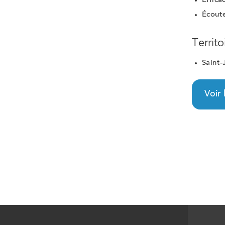
Effica
Écout
Territo
Saint-
Voir