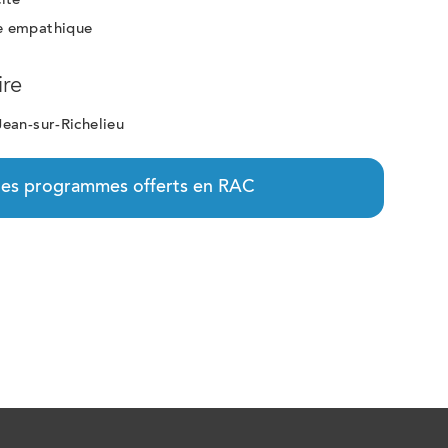
cité
e empathique
ire
Jean-sur-Richelieu
 les programmes offerts en RAC