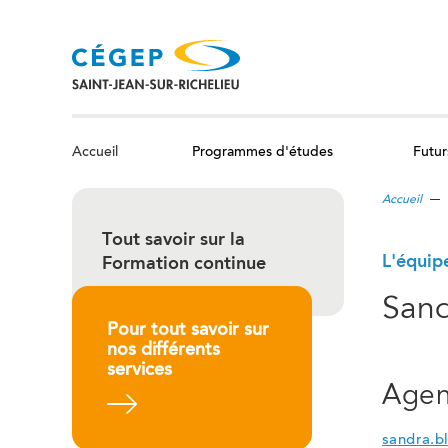
Aller
au
contenu
principal
Programmes d'études
Futur
Accueil
Accueil
Tout savoir sur la
L'équip
Formation continue
Sand
Pour tout savoir sur
nos différents
services
Agen
En savoir plus
sandra.bl