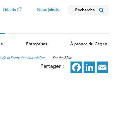
Géants
Nous joindre
Recherche
Ce
lien
ue
Entreprises
À propos du Cégep
ouvrira
e de la Formation aux adultes
Sandra Blair
dans
Partager :
Facebook
ce
LinkedIn
ce
Email
ce
un
lien
lien
lien
nouvel
ouvrira
ouvrira
ouvrira
dans
dans
dans
onglet
un
un
un
nouvel
nouvel
nouvel