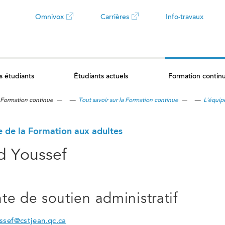
Omnivox
Carrières
Info-travaux
Ce
Ce
lien
lien
s étudiants
Étudiants actuels
Formation contin
ouvrira
ouvrira
Formation continue
—
Tout savoir sur la Formation continue
—
L'équip
dans
dans
un
un
e de la Formation aux adultes
 Youssef
nouvel
nouvel
onglet
onglet
te de soutien administratif
ssef@cstjean.qc.ca