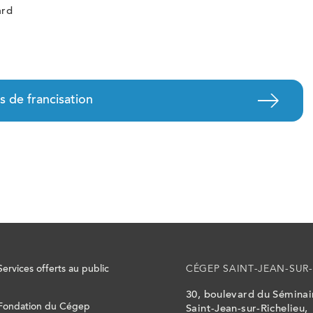
ard
s de francisation
Services offerts au public
CÉGEP SAINT-JEAN-SUR-
30, boulevard du Sémina
Fondation du Cégep
Saint-Jean-sur-Richelieu,