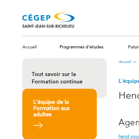
Aller
au
contenu
principal
Programmes d'études
Futur
Accueil
Accueil
Tout savoir sur la
L'équip
Formation continue
Hend
L'équipe de la
Formation aux
adultes
Agen
En savoir plus
hend.you