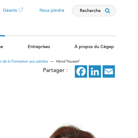
Géants
Nous joindre
Recherche
Ce
lien
ue
Entreprises
À propos du Cégep
ouvrira
e de la Formation aux adultes
Hend Youssef
dans
Partager :
Facebook
ce
LinkedIn
ce
Email
ce
un
lien
lien
lien
nouvel
ouvrira
ouvrira
ouvrira
dans
dans
dans
onglet
un
un
un
nouvel
nouvel
nouvel