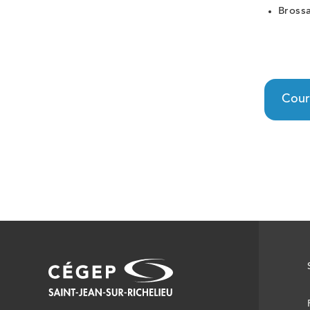
Bross
Cour