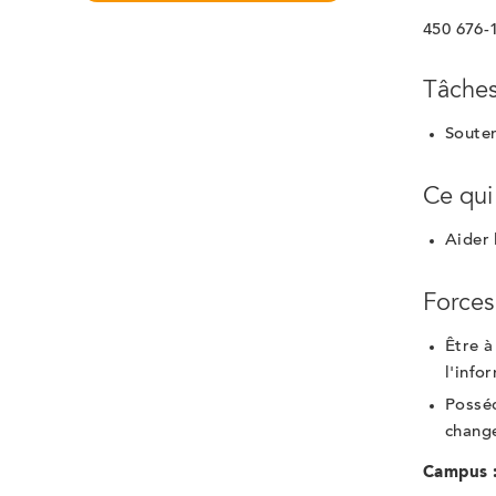
450 676-
Tâches
Souten
Ce qui
Aider 
Forces
Être à
l'info
Posséd
chang
Campus 