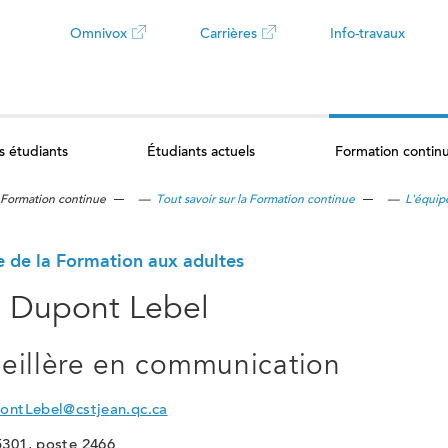
Omnivox
Carrières
Info-travaux
Ce
Ce
lien
lien
s étudiants
Étudiants actuels
Formation contin
ouvrira
ouvrira
Formation continue
—
Tout savoir sur la Formation continue
—
L'équip
dans
dans
un
un
e de la Formation aux adultes
e Dupont Lebel
nouvel
nouvel
onglet
onglet
eillère en communication
pontLebel@cstjean.qc.ca
5301, poste 2466