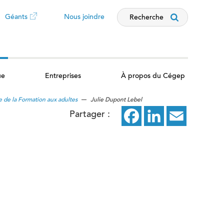
Géants
Nous joindre
Recherche
Ce
lien
ue
Entreprises
À propos du Cégep
ouvrira
e de la Formation aux adultes
Julie Dupont Lebel
dans
Partager :
Facebook
ce
LinkedIn
ce
Email
ce
un
lien
lien
lien
nouvel
ouvrira
ouvrira
ouvrira
dans
dans
dans
onglet
un
un
un
nouvel
nouvel
nouvel