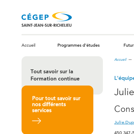
Aller
au
contenu
principal
Programmes d'études
Futur
Accueil
Accueil
Tout savoir sur la
L'équip
Formation continue
Juli
Pour tout savoir sur
nos différents
Cons
services
En savoir plus
Julie.Du
450 347-