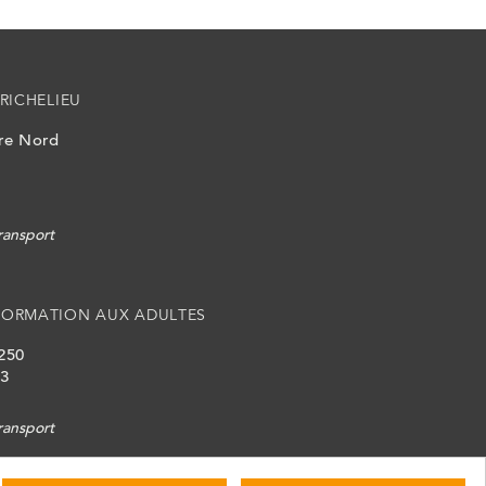
RICHELIEU
ire Nord
ransport
FORMATION AUX ADULTES
 250
L3
ransport