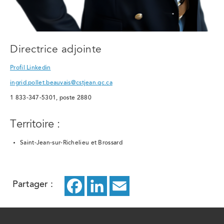
Directrice adjointe
Profil Linkedin
ingrid.pollet.beauvais@cstjean.qc.ca
1 833-347-5301, poste 2880
Territoire :
Saint-Jean-sur-Richelieu et Brossard
Partager :
Facebook
ce
LinkedIn
ce
Email
ce
lien
lien
lien