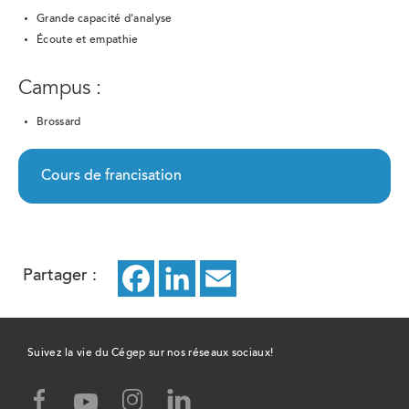
Grande capacité d'analyse
Écoute et empathie
Campus :
Brossard
Cours de francisation
Partager :
Facebook
ce
LinkedIn
ce
Email
ce
lien
lien
lien
ouvrira
ouvrira
ouvrira
Suivez la vie du Cégep sur nos réseaux sociaux!
dans
dans
dans
facebook,
instagram,
linked-
youtube,