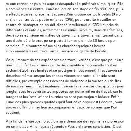
mieux cerner les publics auprès desquels elle préférait s’impliquer. Elle
a commencé en centre jeunesse lors de son stage de fin d’études, puis
a effectué un remplacement auprès d’un groupe de touts petits (0 à 5
ans) en centre de la petite enfance (CPE), pour ensuite travailler en
centre de réadaptation en déficience intellectuelle (CRDI) auprès de
différentes clientèles, notamment en milieu scolaire, dans des familles,
des écoles et même en milieu de travail. Elle travaille maintenant dans
une école où elle occupe un poste à temps plein de 30 heures par
semaine. Elle pourrait même aller chercher quelques heures
supplémentaires en travaillant au service de garde de l’école.
Ce qui ressort de ses expériences de travail variées, c’est que pour être
une TES, il faut avoir une grande disponibilité émotionnelle tout en
sachant établir ses limites et se protéger émotivement. Il faut savoir se
détacher même lorsque les choses vécues par notre clientèle sont
difficiles, par exemple dans des cas de violence à la maison ou de fins
de mois serrées. Il faut également savoir faire preuve d’adaptation pour
jongler avec les contraintes imposées par notre milieu de travail, car le
budget et les installations fournies ne sont pas toujours idéaux. Enfin,
l’une des plus grandes qualités qu’il faut développer est l’écoute, pour
pouvoir offrir un meilleur accompagnement aux personnes que l’on
soutient.
À la fin de l’entrevue, lorsqu’on lui a demandé de résumer sa profession
en un mot, Jo-Anie nous a répondu « Passion! » avec conviction. C’est