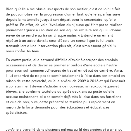
Bien qu’elle aime plusieurs aspects de son métier, c’est de loin le fait
de pouvoir observer la progression d’un enfant, qu’elle a parfois suivi
depuis la maternelle jusqu’à son départ pour le secondaire, qu’elle
préfère. En effet, de voir l’évolution d’un jeune qui finit par se réaliser
pleinement grâce au soutien de son équipe est la raison qui lui donne
envie de se rendre au travail chaque matin. « Entendre un enfant
répéter à un autre dans la cour d’école un conseil que tu lui avais
transmis lors d’une intervention plus tôt, c’est simplement génial! »
nous confie Jo-Anie.
En contrepartie, elle a trouvé difficile d’avoir à occuper des emplois
occasionnels et de devoir se promener parfois d’une école à l’autre
pour avoir suffisamment d’heures de travail en début de carrière. Ainsi,
il lui est arrivé de ne pas se sentir totalement à l’aise dans son emploi en
raison de cette précarité, qu’elle a vécu de 2009 à 2016 et qui l’amenait
à constamment devoir s’adapter à de nouveaux milieux, collègues et
élèves. Elle confirme toutefois qu’après deux ans au poste qu’elle
occupe maintenant, elle se sentait déjà très à l’aise dans ses fonctions
et que de nos jours, cette précarité se termine plus rapidement en
raison de la forte demande pour des éducateurs et éducatrices
spécialisé.es.
Jo-Anie a travaillé dans plusieurs milieux au fil des années et a ainsi pu