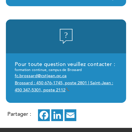
Pour toute question veuillez contacter :
formation continue, campus de Brossard
fc.brossard@cstjean.qc.ca
Brossard : 450 676-1745, poste 2801 | Saint-Jean :
450 347-5301, poste 2112
Partager :
Facebook
ce
LinkedIn
ce
Email
ce
lien
lien
lien