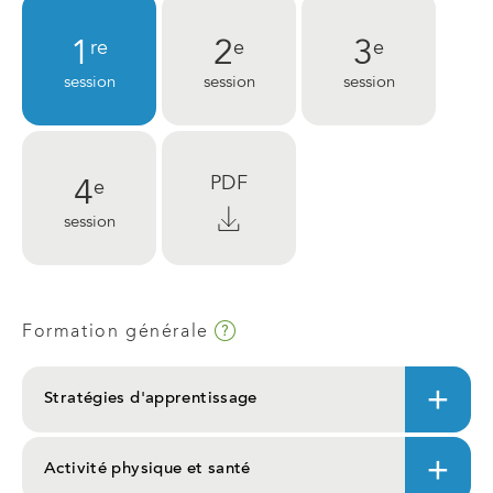
1
2
3
re
e
e
session
session
session
PDF
4
e
téléchargez
session
le
PDF
de
Infobulle
Formation générale
la
grille
Stratégies d'apprentissage
de
cours.
Activité physique et santé
Ce