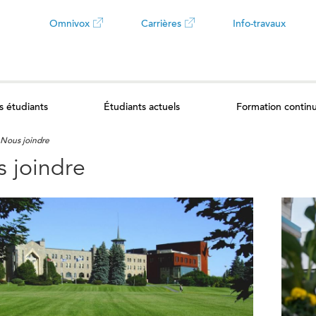
Omnivox
Carrières
Info-travaux
Ce
Ce
lien
lien
s étudiants
Étudiants actuels
Formation contin
ouvrira
ouvrira
Nous joindre
dans
dans
 joindre
un
un
nouvel
nouvel
onglet
onglet