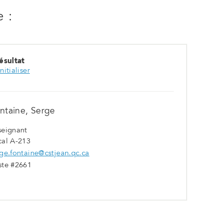
onglet
 :
ésultat
nitialiser
ntaine, Serge
seignant
cal A-213
ge.fontaine@cstjean.qc.ca
ste #2661