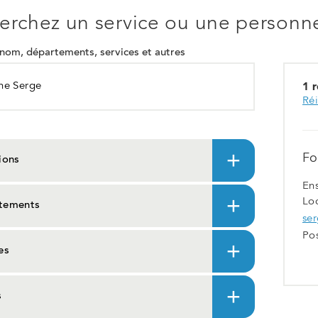
nouvel
erchez un service ou une personne
onglet
om, départements, services et autres
1 r
Réi
Fo
ions
En
Lo
tements
ser
Po
es
s