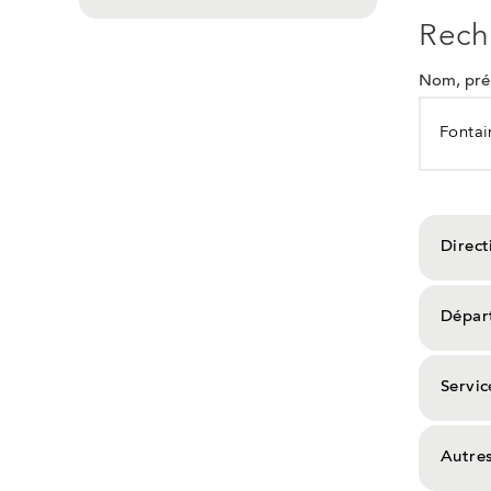
Rech
Nom, prén
Direct
Dépar
Servic
Autre