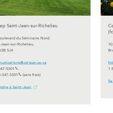
p Saint-Jean-sur-Richelieu
C
(f
boulevard du Séminaire Nord
-Jean-sur-Richelieu,
10
J3B 5J4
Br
unications@cstjean.qc.ca
fc
347-5301
1 
3-347-5301
(sans frais)
Se
endre à Saint-Jean
Ce
lien
ouvrira
dans
un