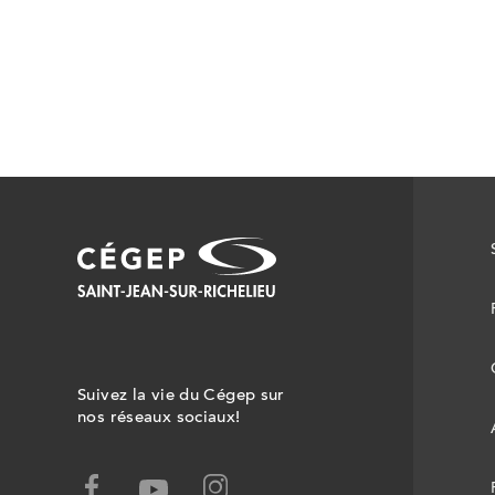
Suivez la vie du Cégep sur
nos réseaux sociaux!
facebook,
instagram,
youtube,