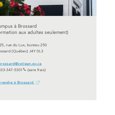
ampus à Brossard
ormation aux adultes seulement)
25, rue du Lux, bureau 250
ossard (Québec) J4Y 0L3
brossard@cstjean.qc.ca
833-347-5301
(sans frais)
 rendre à Brossard
Ce
lien
ouvrira
dans
un
nouvel