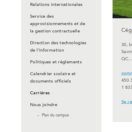
Relations internationales
Service des
approvisionnements et de
Cége
la gestion contractuelle
Direction des technologies
30, 
de l’information
Saint
QC, 
Politiques et règlements
comm
Calendrier scolaire et
450 
documents officiels
1 83
Carrières
Se r
Nous joindre
Plan du campus