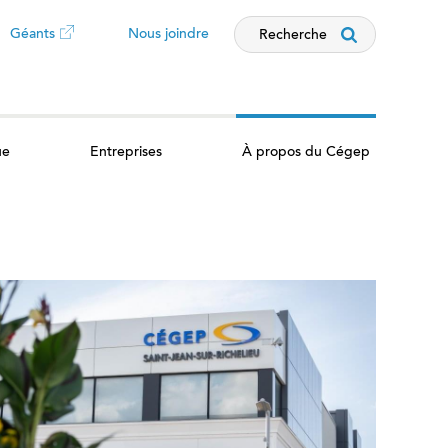
Géants
Nous joindre
Recherche
Ce
lien
ue
Entreprises
À propos du Cégep
ouvrira
dans
un
nouvel
onglet