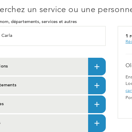
nouvel
erchez un service ou une personne
onglet
om, départements, services et autres
1 r
Réi
Ol
ions
En
Lo
tements
car
Po
es
s