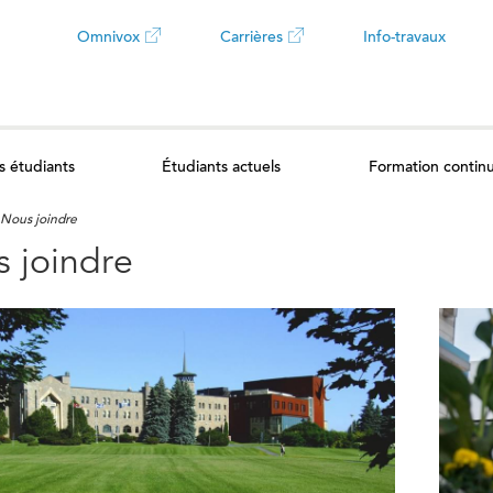
Omnivox
Carrières
Info-travaux
Ce
Ce
lien
lien
s étudiants
Étudiants actuels
Formation contin
ouvrira
ouvrira
Nous joindre
dans
dans
 joindre
un
un
nouvel
nouvel
onglet
onglet