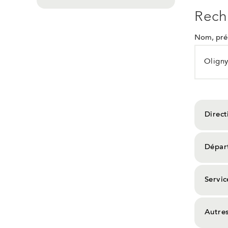
Rech
Nom, prén
Direct
Dépar
Servic
Autre