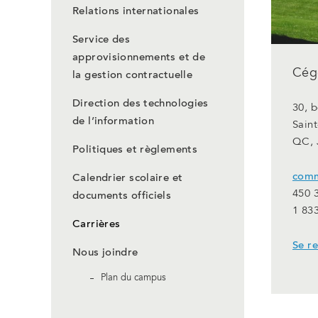
Relations internationales
Service des
approvisionnements et de
Cége
la gestion contractuelle
Direction des technologies
30, 
de l’information
Saint
QC, 
Politiques et règlements
comm
Calendrier scolaire et
450 
documents officiels
1 83
Carrières
Se r
Nous joindre
Plan du campus