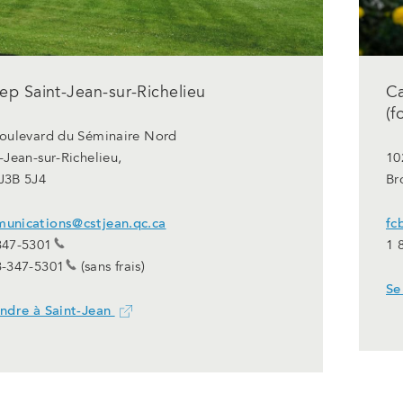
p Saint-Jean-sur-Richelieu
C
(f
boulevard du Séminaire Nord
-Jean-sur-Richelieu,
10
J3B 5J4
Br
unications@cstjean.qc.ca
fc
347-5301
1 
3-347-5301
(sans frais)
Se
endre à Saint-Jean
Ce
lien
ouvrira
dans
un