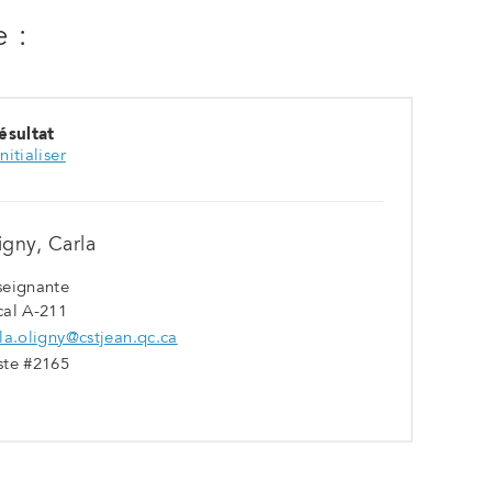
onglet
 :
ésultat
nitialiser
igny, Carla
seignante
cal A-211
la.oligny@cstjean.qc.ca
ste #2165