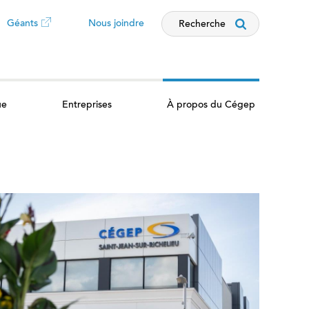
Géants
Nous joindre
Recherche
Ce
lien
ue
Entreprises
À propos du Cégep
ouvrira
dans
un
nouvel
onglet