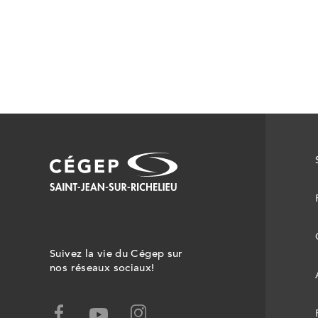
Suivez la vie du Cégep sur
nos réseaux sociaux!
facebook,
instagram,
youtube,