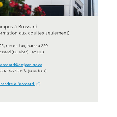
ampus à Brossard
ormation aux adultes seulement)
25, rue du Lux, bureau 250
ossard (Québec) J4Y 0L3
brossard@cstjean.qc.ca
833-347-5301
(sans frais)
 rendre à Brossard
Ce
lien
ouvrira
dans
un
nouvel