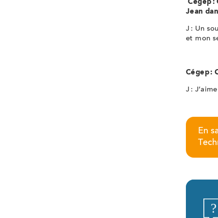
Cégep :
Jean da
J : Un so
et mon s
Cégep : 
J : J’aim
En sa
Tech