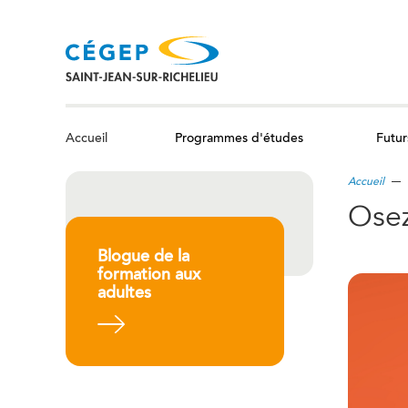
Aller
au
contenu
principal
Programmes d'études
Futur
Accueil
Accueil
Osez
Blogue de la
formation aux
adultes
En savoir plus