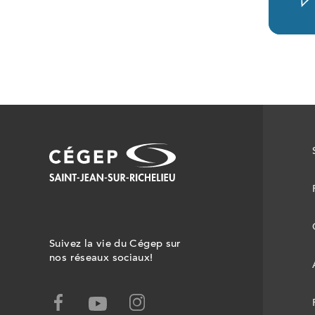
Suivez la vie du Cégep sur
nos réseaux sociaux!
facebook,
instagram,
youtube,