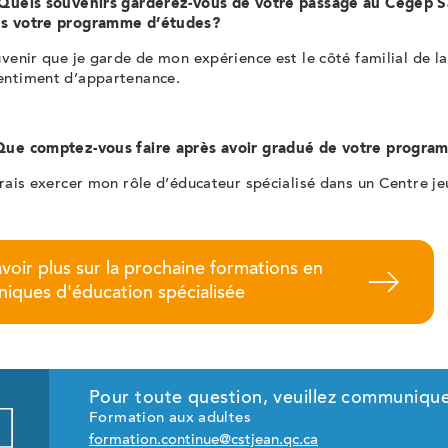
 Quels souvenirs garderez-vous de votre passage au Cégep S
ns votre programme d’études?
uvenir que je garde de mon expérience est le côté familial de l
entiment d’appartenance.
Que comptez-vous faire après avoir gradué de votre progr
erais exercer mon rôle d’éducateur spécialisé dans un Centre j
voir plus sur la prochaine formations en
niques d'éducation spécialisée
Pour toute question, veuillez communique
Formation aux adultes
formation.continue@cstjean.qc.ca