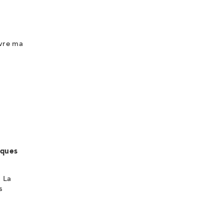
ivre ma
n
iques
. La
s