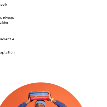
avoir
Au niveau
aider.
udiant.e
aptation,