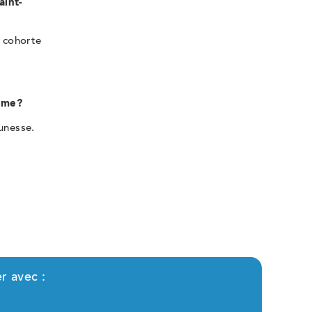
aint-
a cohorte
amme?
eunesse.
r avec :