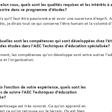
elon vous, quels sont les qualités requises et les intérêts à 
nscrire dans ce programme d’études?
ais qu’il faut être
passionné.e
et avoir une ouverture d’esprit. 
êts, je dirais tout ce qui concerne l’être humain et la volonté d’
Quelles sont les compétences qui sont développées chez l’
ét
 des études dans l’AEC Techniques d’éducation spécialisée?
dement, les compétences qu’on développe sont entre autres l’ad
e et l’organisation.
En fonction de votre expérience, quels sont les
s de suivre l’AEC Techniques d’éducation
sée?
rentissage est très concret. Ce qu’on apprend en
’est ce qu’on retrouve sur le terrain. On est bien