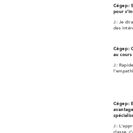
Cégep : S
pour s’i
J : Je dir
des intér
Cégep : 
au cours
J : Rapi
l’empathi
Cégep : 
avantage
spéciali
J : L’app
classe, c