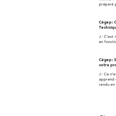
préparé 
Cégep : 
Techniqu
J : C’est
en foncti
Cégep : S
votre pr
J : Ce n’
apprend e
rendu en 