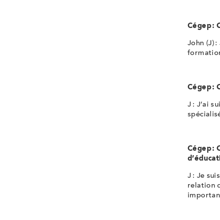
Cégep : 
John (J) 
formation
Cégep : 
J : J’ai 
spécialis
Cégep : 
d’éducat
J : Je su
relation 
importan