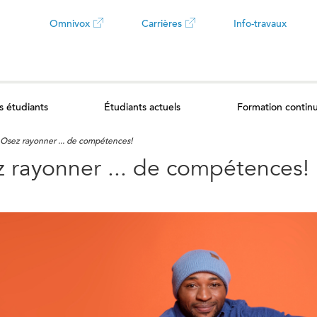
Omnivox
Carrières
Info-travaux
Ce
Ce
lien
lien
s étudiants
Étudiants actuels
Formation contin
ouvrira
ouvrira
Osez rayonner ... de compétences!
dans
dans
 rayonner ... de compétences!
un
un
nouvel
nouvel
onglet
onglet