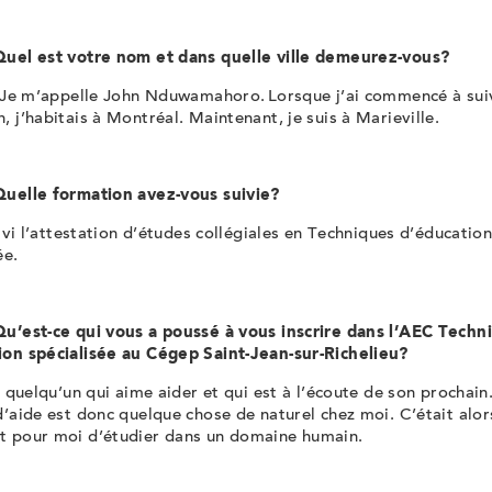
Quel est votre nom et dans quelle ville demeurez-vous?
: Je m’appelle John
Nduwamahoro
. Lorsque j’ai commencé à su
, j’habitais à Montréal. Maintenant, je suis à Marieville.
Quelle formation avez-vous suivie?
suivi l’attestation d’études collégiales en Techniques d’éducatio
ée.
Qu’est-ce qui vous a poussé à vous inscrire dans l’AEC Techn
ion spécialisée au Cégep Saint-Jean-sur-Richelieu?
is quelqu’un qui aime aider et qui est à l’écoute de son prochain
d’aide est donc quelque chose de naturel chez moi. C’était alor
t pour moi d’étudier dans un domaine humain.