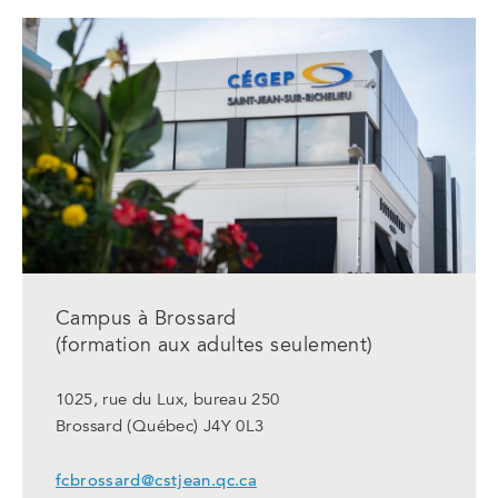
un
nouvel
onglet
Campus à Brossard
(formation aux adultes seulement)
1025, rue du Lux, bureau 250
Brossard (Québec) J4Y 0L3
fcbrossard@cstjean.qc.ca