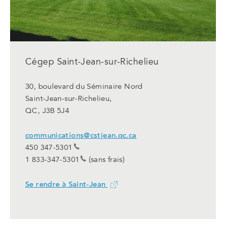
Cégep Saint-Jean-sur-Richelieu
30, boulevard du Séminaire Nord
Saint-Jean-sur-Richelieu,
QC, J3B 5J4
communications@cstjean.qc.ca
450 347-5301
1 833-347-5301
(sans frais)
Se rendre à Saint-Jean
Ce
lien
ouvrira
dans