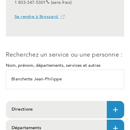
1 833-347-5301
(sans frais)
Se rendre à Brossard
Ce
lien
ouvrira
dans
un
nouvel
Recherchez un service ou une personne :
onglet
Nom, prénom, départements, services et autres
Directions
Départements