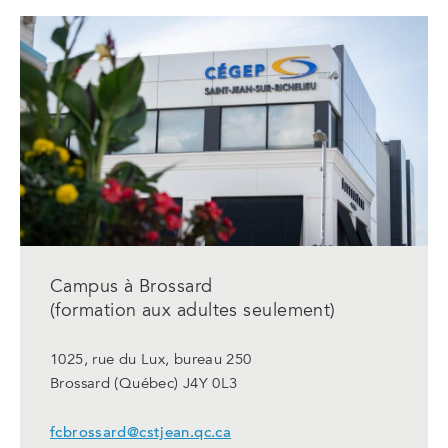
un
nouvel
onglet
Campus à Brossard
(formation aux adultes seulement)
1025, rue du Lux, bureau 250
Brossard (Québec) J4Y 0L3
fcbrossard@cstjean.qc.ca