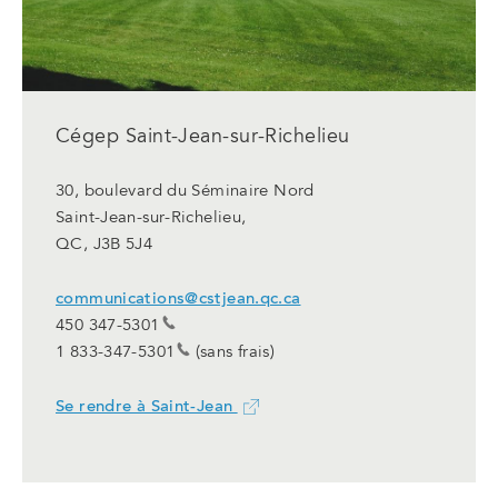
Cégep Saint-Jean-sur-Richelieu
30, boulevard du Séminaire Nord
Saint-Jean-sur-Richelieu,
QC, J3B 5J4
communications@cstjean.qc.ca
450 347-5301
1 833-347-5301
(sans frais)
Se rendre à Saint-Jean
Ce
lien
ouvrira
dans