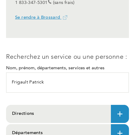
1 833-347-5301
(sans frais)
Se rendre à Brossard
Ce
lien
ouvrira
dans
un
nouvel
Recherchez un service ou une personne :
onglet
Nom, prénom, départements, services et autres
Directions
Départements