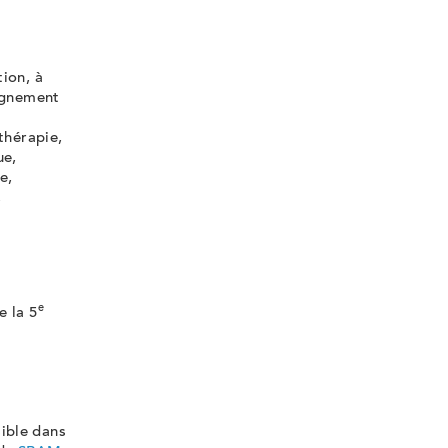
ion, à
eignement
thérapie,
ue,
e,
,
e
e la 5
ible dans