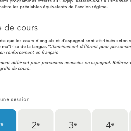
érents programmes offerts au Cégep. Référez-vous au site Web
aître les préalables équivalents de l'ancien régime.
e de cours
te que les cours d'anglais et d'espagnol sont attribués selon 
 maîtrise de la langue.
*Cheminement différent pour personne
 en renforcement en français
ent différent pour personnes avancées en espagnol. Référez-v
rille de cours.
 une session
2
3
4
re
e
e
e