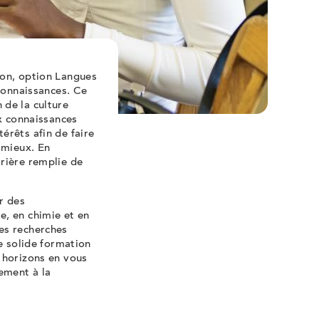
ion, option Langues
 connaissances. Ce
 de la culture
 connaissances
érêts afin de faire
 mieux. En
rière remplie de
r des
e, en chimie et en
es recherches
e solide formation
 horizons en vous
ement à la