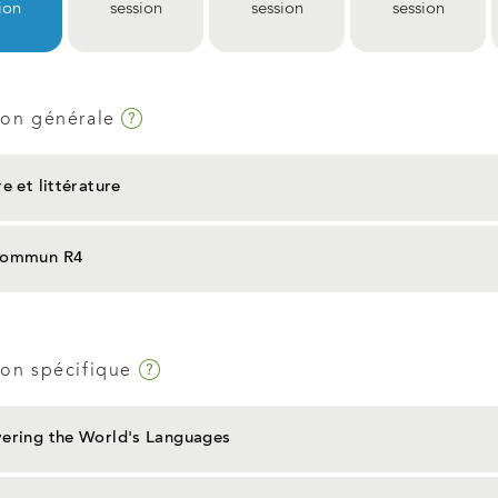
ion
session
session
session
Infobulle
ion générale
re et littérature
commun R4
Infobulle
on spécifique
vering the World's Languages