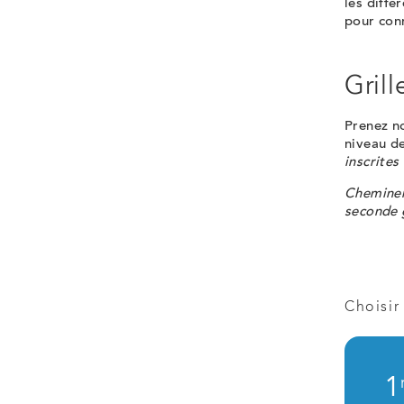
les diff
pour conn
Grill
Prenez no
niveau de
inscrites
Cheminem
seconde g
Choisir
1