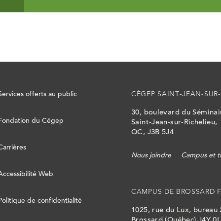
Services offerts au public
CÉGEP SAINT-JEAN-SUR-
30, boulevard du Sémina
Fondation du Cégep
Saint-Jean-sur-Richelieu,
QC, J3B 5J4
Carrières
Nous joindre
Campus et t
Accessibilité Web
CAMPUS DE BROSSARD 
Politique de confidentialité
1025, rue du Lux, bureau
Brossard (Québec) J4Y 0