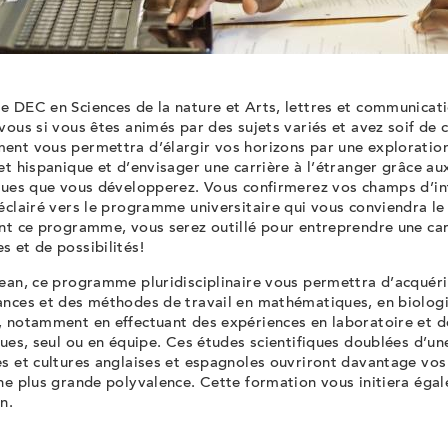
e DEC en Sciences de la nature et Arts, lettres et communicat
vous si vous êtes animés par des sujets variés et avez soif de
ent vous permettra d’élargir vos horizons par une exploration
 et hispanique
et d’envisager une carrière à l’étranger
grâce aux
ques que vous développerez. Vous confirmerez vos champs d’int
éclairé vers le programme universitaire qui vous conviendra le
nt ce programme, vous serez outillé pour entreprendre une car
 et de possibilités!
ean, ce programme pluridisciplinaire vous permettra d’acquéri
ances et des méthodes de travail en mathématiques, en biologi
, notamment en effectuant des expériences en laboratoire et d
ques, seul ou en équipe. Ces études scientifiques doublées d’un
s et cultures anglaises et espagnoles ouvriront davantage vos
ne plus grande polyvalence. Cette formation vous initiera égal
n.