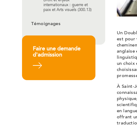
Droit et enjeux
internationaux : guerre et
paix et Arts visuels (300.13)
Témoignages
Un Doubl
est pour 
cheminem
Faire une demande
anglaise
d'admission
linguisti
un choix 
En savoir plus
choisissa
promesses
À Saint-J
connaiss
physique
scientifi
en langue
offrant u
traductio