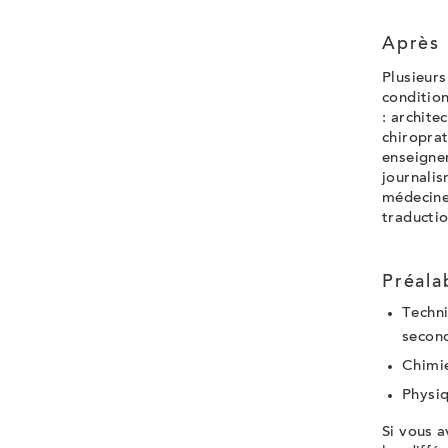
Après 
Plusieurs
condition
: archite
chiroprat
enseigne
journali
médecine 
traductio
Préala
Techni
second
Chimie
Physiq
Si vous 