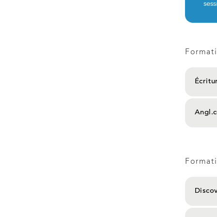
sess
Format
Écritu
Angl.
Formati
Disco