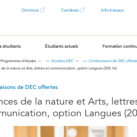
Omnivox
Carrières
Info-travaux
Ce
Ce
lien
lien
s étudiants
Étudiants actuels
Formation contin
ouvrira
ouvrira
Programmes d'études
—
Doubles DEC
—
Combinaisons de DEC offerte
dans
dans
 de la nature et Arts, lettres et communication, option Langues (200.16)
un
un
isons de DEC offertes
nouvel
nouvel
nces de la nature et Arts, lettre
onglet
onglet
unication, option Langues (20