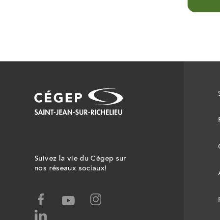
Suivez la vie du Cégep sur
nos réseaux sociaux!
facebook,
instagram,
youtube,
ce
ce
ce
linked-