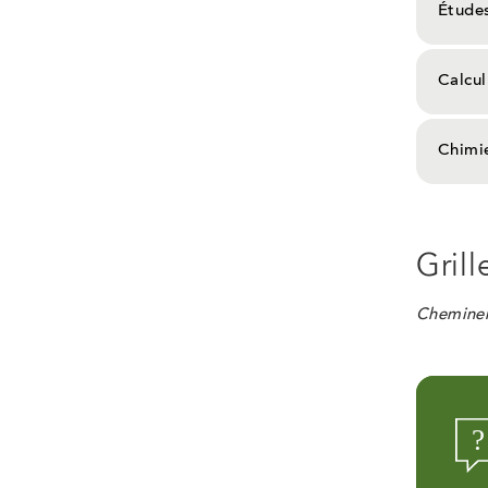
Études
Calcul
Chimie
Grill
Cheminem