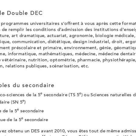
le Double DEC
 programmes universitaires s’offrent à vous après cette format
 de remplir les conditions d’admission des institutions d’ens
cture, art dramatique, actuariat, agronomie, biologie médicale,
ique, communication, diététique, design industriel, droit, ergo
ment préscolaire et primaire, environnement, génie, géomatiq
sme, informatique, mathématiques, médecine, médecine dentair
vétérinaire, nutrition, optométrie, pharmacie, physiothérapie
n, relations publiques, scénarisation, etc.
bles du secondaire
e
e
co-sciences de la 5
secondaire (TS 5
) ou Sciences naturelles d
e
aire (SN 5
)
e
 de la 5
secondaire
e
ue de la 5
secondaire
avez obtenu un DES avant 2010, vous êtes tout de même admiss