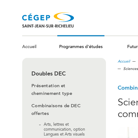
Aller
au
contenu
principal
Programmes d'études
Futur
Accueil
Accueil
Sciences
Doubles DEC
Présentation et
Combina
cheminement type
Scie
Combinaisons de DEC
comm
offertes
Arts, lettres et
communication, option
Langues et Arts visuels