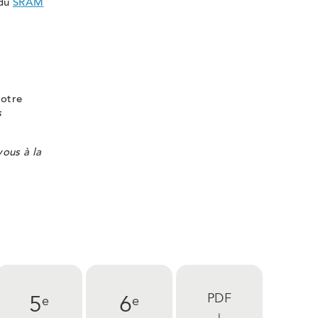
 du
SRAM
votre
s
ous à la
PDF
5
6
e
e