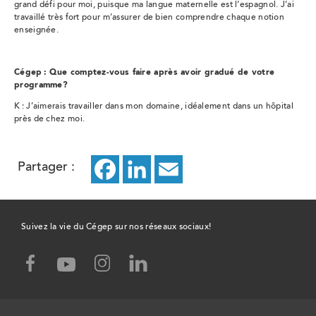
grand défi pour moi, puisque ma langue maternelle est l’espagnol. J’ai
travaillé très fort pour m’assurer de bien comprendre chaque notion
enseignée.
Cégep : Que comptez-vous faire après avoir gradué de votre
programme?
K : J’aimerais travailler dans mon domaine, idéalement dans un hôpital
près de chez moi.
Partager :
Facebook
ce
LinkedIn
ce
Email
ce
lien
lien
lien
ouvrira
ouvrira
ouvrira
Suivez la vie du Cégep sur nos réseaux sociaux!
dans
dans
dans
facebook,
instagram,
linked-
youtube,
un
un
un
ce
ce
in,
ce
lien
lien
ce
lien
nouvel
nouvel
nouvel